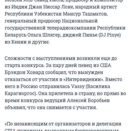
из Индии Джан Ниссар Лоне, народный артист
Республики Узбекистан Мансур Ташматов,
генеральный продюсер Национальной
государственной телерадиокомпании Республики
Беларусь Ольга Шлягер, диджей Пинье (
DJ Pinye
)
из Кении и другие.
Сложности с выступлениями возникли еще до
старта конкурса. За пару дней певец из США
Брэндон Ховард сообщил, что вынужден
отказаться от участия в «Интервидении». Вместо
него в Россию отправилась Vassy (Василика
Карагиоргос). Она прилетела в страну, но прямо во
время конкурса ведущий Алексей Воробьев
объявил, что она снимается с участия.
«По независящим от организаторов и делегации
США причинам, вызванным беспрецедентным