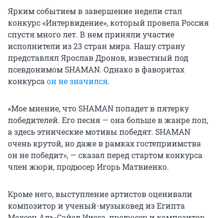
Ярким событием в завершение недели стал
конкурс «Интервидение», который провела Россия
спустя много лет. В нем приняли участие
исполнители из
23 стран
мира. Нашу страну
представлял Ярослав Дронов, известный под
псевдонимом SHAMAN. Однако в фаворитах
конкурса
он не значился
.
«Мое мнение, что SHAMAN попадет в пятерку
победителей. Его песня — она больше в жанре поп,
а здесь этнические мотивы победят. SHAMAN
очень крутой, но даже в рамках гостеприимства
он не победит», — сказал перед стартом конкурса
член жюри, продюсер Игорь Матвиенко.
Кроме него, выступление артистов оценивали
композитор и ученый-музыковед из Египта
Мохсен Аль-Сайед Иисса, продюсер и композитор