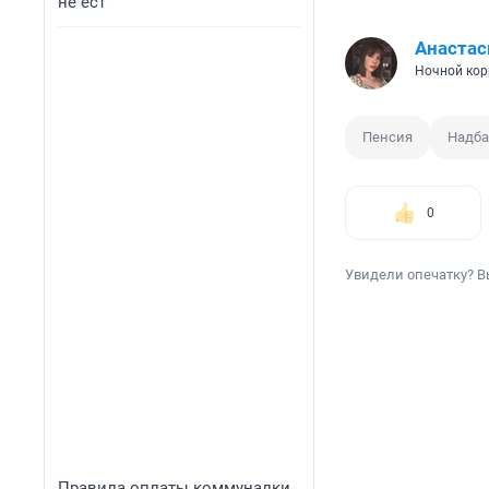
не ест
Анастас
Ночной кор
Пенсия
Надба
0
Увидели опечатку? В
Правила оплаты коммуналки