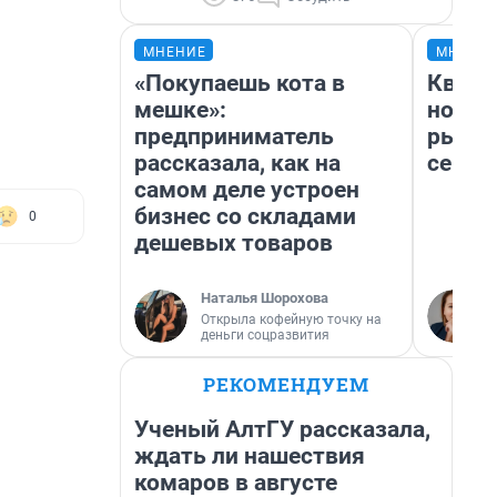
МНЕНИЕ
МНЕНИ
«Покупаешь кота в
Кварт
мешке»:
но де
предприниматель
рынок
рассказала, как на
сейча
самом деле устроен
бизнес со складами
0
дешевых товаров
Наталья Шорохова
Открыла кофейную точку на
деньги соцразвития
РЕКОМЕНДУЕМ
Ученый АлтГУ рассказала,
ждать ли нашествия
комаров в августе