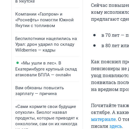
в Якутске
Сейчас повышен
кому исполнило
Компании «Газпром» и
предлагают сде
«Роснефть» помогли Южной
Якутии с топливом
в 70 лет — 
Беспилотники нацелились на
Урал: дрон ударил по складу
в 80 лет ил
Wildberries — кадры
Как пояснил пр
«Мы ушли в лес». В
пенсионеры не 
Екатеринбурге крупный склад
атаковали БПЛА — онлайн
уход появляются
появилась посл
Вам обязаны повысить
на вредном про
зарплату — причина
Почитайте такж
«Сами кормите свои будущие
октябре. А каки
опухоли». Биолог назвал
продукты, которые приводят к
материале
. О т
онкологии, сам он их никогда
писали
здесь
.