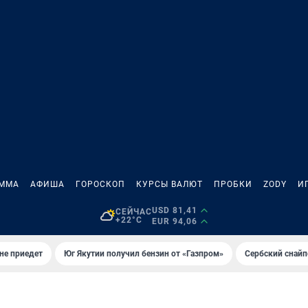
АММА
АФИША
ГОРОСКОП
КУРСЫ ВАЛЮТ
ПРОБКИ
ZODY
И
USD 81,41
СЕЙЧАС
+22°C
EUR 94,06
не приедет
Юг Якутии получил бензин от «Газпром»
Сербский снайп