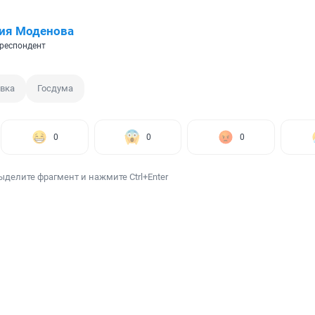
ия Моденова
респондент
вка
Госдума
0
0
0
ыделите фрагмент и нажмите Ctrl+Enter