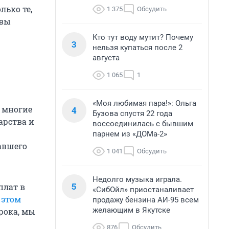
ько те,
1 375
Обсудить
ивы
Кто тут воду мутит? Почему
3
нельзя купаться после 2
августа
1 065
1
«Моя любимая пара!»: Ольга
, многие
4
Бузова спустя 22 года
арства и
воссоединилась с бывшим
парнем из «ДОМа-2»
авшего
1 041
Обсудить
Недолго музыка играла.
5
плат в
«СибОйл» приостаналивает
в
этом
продажу бензина АИ-95 всем
желающим в Якутске
рока, мы
876
Обсудить