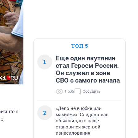
ТОП 5
Еще один якутянин
1
стал Героем России.
Он служил в зоне
СВО с самого начала
1 505
Обсудить
«Дело не в юбке или
ии не с
2
макияже». Следователь
т,
объяснил, кто чаще
становится жертвой
изнасилования