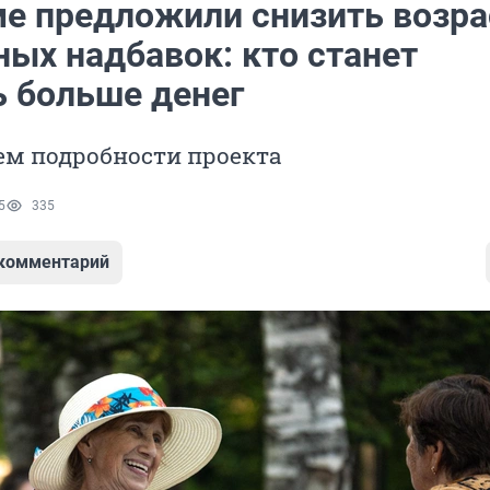
ме предложили снизить возра
ных надбавок: кто станет
ь больше денег
ем подробности проекта
5
335
 комментарий