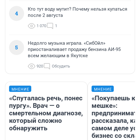
Кто тут воду мутит? Почему нельзя купаться
4
после 2 августа
1 070
1
Недолго музыка играла. «СибОйл»
5
приостаналивает продажу бензина АИ-95
всем желающим в Якутске
920
Обсудить
МНЕНИЕ
МНЕНИЕ
«Спуталась речь, понес
«Покупаешь ко
пургу». Врач — о
мешке»:
смертельном диагнозе,
предпринимат
который сложно
рассказала, как
обнаружить
самом деле ус
бизнес со скл