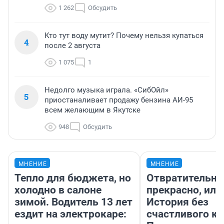
1 262
Обсудить
Кто тут воду мутит? Почему нельзя купаться
4
после 2 августа
1 075
1
Недолго музыка играла. «СибОйл»
5
приостаналивает продажу бензина АИ-95
всем желающим в Якутске
948
Обсудить
МНЕНИЕ
МНЕНИЕ
Тепло для бюджета, но
Отвратительно
холодно в салоне
прекрасно, или
зимой. Водитель 13 лет
История без
ездит на электрокаре:
счастливого ко