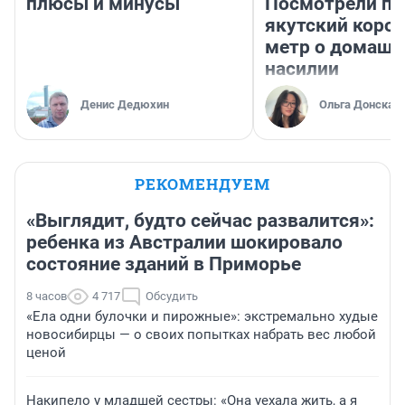
плюсы и минусы
Посмотрели п
якутский коро
метр о домаш
насилии
Денис Дедюхин
Ольга Донская
РЕКОМЕНДУЕМ
«Выглядит, будто сейчас развалится»:
ребенка из Австралии шокировало
состояние зданий в Приморье
8 часов
4 717
Обсудить
«Ела одни булочки и пирожные»: экстремально худые
новосибирцы — о своих попытках набрать вес любой
ценой
Накипело у младшей сестры: «Она уехала жить, а я