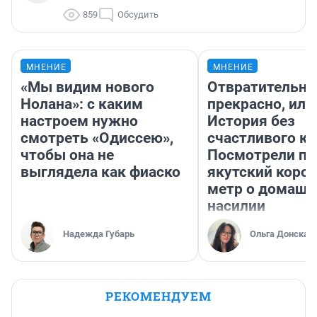
859
Обсудить
МНЕНИЕ
МНЕНИЕ
«Мы видим нового
Отвратительно
Нолана»: с каким
прекрасно, или
настроем нужно
История без
смотреть «Одиссею»,
счастливого ко
чтобы она не
Посмотрели п
выглядела как фиаско
якутский коро
метр о домаш
насилии
Надежда Губарь
Ольга Донская
РЕКОМЕНДУЕМ