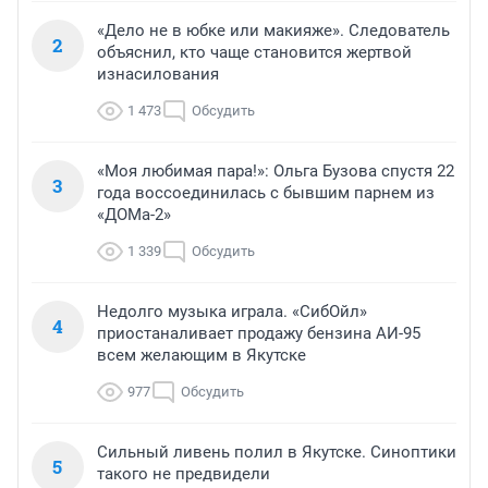
«Дело не в юбке или макияже». Следователь
2
объяснил, кто чаще становится жертвой
изнасилования
1 473
Обсудить
«Моя любимая пара!»: Ольга Бузова спустя 22
3
года воссоединилась с бывшим парнем из
«ДОМа-2»
1 339
Обсудить
Недолго музыка играла. «СибОйл»
4
приостаналивает продажу бензина АИ-95
всем желающим в Якутске
977
Обсудить
Сильный ливень полил в Якутске. Синоптики
5
такого не предвидели