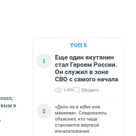
ТОП 5
Еще один якутянин
1
стал Героем России.
Он служил в зоне
СВО с самого начала
1 479
Обсудить
ехал,
рвым в
«Дело не в юбке или
2
макияже». Следователь
объяснил, кто чаще
ь
становится жертвой
изнасилования