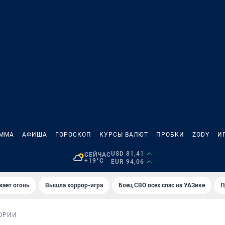
АММА
АФИША
ГОРОСКОП
КУРСЫ ВАЛЮТ
ПРОБКИ
ZODY
И
USD 81,41
СЕЙЧАС
+19°C
EUR 94,06
жает огонь
Вышла хоррор-игра
Боец СВО всех спас на УАЗике
П
ОРИИ