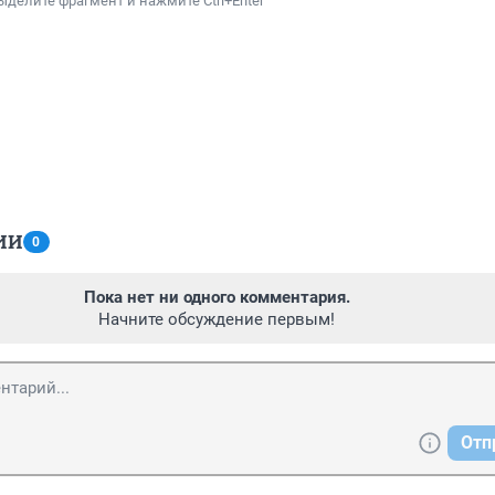
ыделите фрагмент и нажмите Ctrl+Enter
ИИ
0
Пока нет ни одного комментария.
Начните обсуждение первым!
Отп