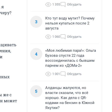
1 355
Обсудить
 я
ечеру?
Кто тут воду мутит? Почему
3
нельзя купаться после 2
августа
1 060
Обсудить
ращивать
ения,
«Моя любимая пара!»: Ольга
4
Бузова спустя 22 года
ли
воссоединилась с бывшим
парнем из «ДОМа-2»
1 001
Обсудить
енных
Алданцы жалуются, но
5
власти сказали, что всё
ы же с
хорошо. Как дела с QR-
он может
кодами на бензин в Южной
Якутии?