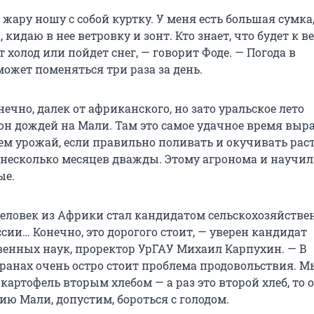
в жару ношу с собой куртку. У меня есть большая сумка,
 кидаю в нее ветровку и зонт. Кто знает, что будет к в
 холод или пойдет снег, — говорит Фоде. — Погода в
ожет поменяться три раза за день.
ечно, далек от африканского, но зато уральское лето
он дождей на Мали. Там это самое удачное время вы
ем урожай, если правильно поливать и окучивать раст
 несколько месяцев дважды. Этому агронома и научи
ые.
 человек из Африки стал кандидатом сельскохозяйств
оссии… Конечно, это дорогого стоит, — уверен кандидат
венных наук, проректор УрГАУ Михаил Карпухин. — В
ранах очень остро стоит проблема продовольствия. М
артофель вторым хлебом — а раз это второй хлеб, то 
ию Мали, допустим, бороться с голодом.