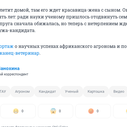
улетит домой, там его ждет красавица-жена с сыном. О
ять лет: ради науки ученому пришлось отодвинуть се
пруга сначала обижалась, но теперь с нетерпением жд
ужа-кандидата.
ортаж
о научных успехах африканского агронома и по
канец-ветеринар
.
Манохина
й корреспондент
ГАУ
Агроном
Кандидат
Ученый
Картошка
Видео
0
0
0