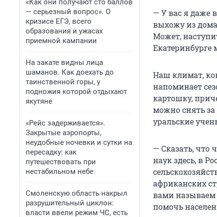
«Как они получают сто баллов
— серьезный вопрос». О
— У вас я даже 
кризисе ЕГЭ, всего
выхожу из дома,
образования и ужасах
Может, наступит
приемной кампании
Екатеринбурге м
На закате видны лица
шаманов. Как доехать до
Наш климат, кон
таинственной горы, у
напоминает сез
подножия которой отдыхают
картошку, прич
якутяне
можно снять за
уральские учен
«Рейс задерживается».
Закрытые аэропорты,
неудобные ночевки и сутки на
— Сказать, что
пересадку: как
наук здесь, в Р
путешествовать при
сельскохозяйст
нестабильном небе
африканских ст
Смоленскую область накрыл
вами называем к
разрушительный циклон:
помочь населен
власти ввели режим ЧС, есть