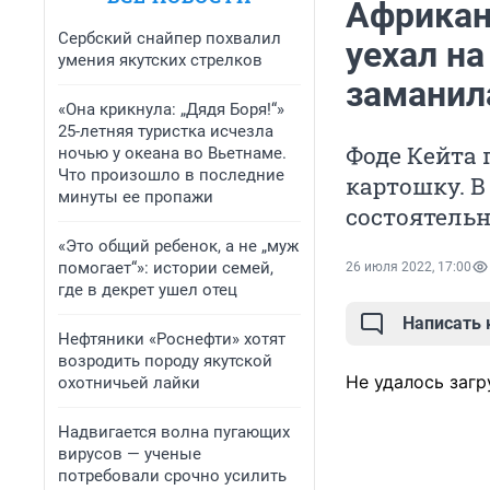
Африкан
Сербский снайпер похвалил
уехал на
умения якутских стрелков
заманил
«Она крикнула: „Дядя Боря!“»
25-летняя туристка исчезла
Фоде Кейта
ночью у океана во Вьетнаме.
Что произошло в последние
картошку. В
минуты ее пропажи
состоятель
«Это общий ребенок, а не „муж
помогает“»: истории семей,
26 июля 2022, 17:00
где в декрет ушел отец
Написать
Нефтяники «Роснефти» хотят
возродить породу якутской
Не удалось загр
охотничьей лайки
Надвигается волна пугающих
вирусов — ученые
потребовали срочно усилить