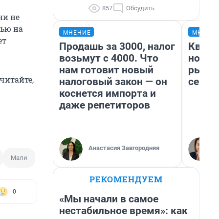
857
Обсудить
ни не
мью на
МНЕНИЕ
МНЕНИ
ет
Продашь за 3000, налог
Кварт
возьмут с 4000. Что
но де
нам готовит новый
рынок
читайте,
налоговый закон — он
сейча
коснется импорта и
даже репетиторов
Анастасия Завгородняя
Мали
РЕКОМЕНДУЕМ
0
«Мы начали в самое
нестабильное время»: как