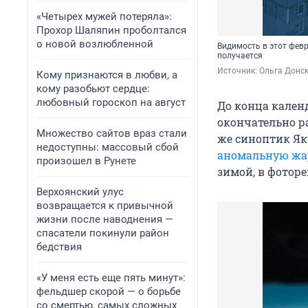
«Четырех мужей потеряла»:
Прохор Шаляпин проболтался
о новой возлюбленной
Видимость в этот февр
получается
Источник: 
Ольга Донск
Кому признаются в любви, а
кому разобьют сердце:
любовный гороскоп на август
До конца кален
окончательно ра
Множество сайтов враз стали
же синоптик Я
недоступны: массовый сбой
аномальную жа
произошел в Рунете
зимой, в фоторе
Верхоянский улус
возвращается к привычной
жизни после наводнения —
спасатели покинули район
бедствия
«У меня есть еще пять минут»:
фельдшер скорой — о борьбе
со смертью, самых сложных