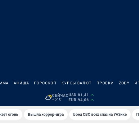
АММА
АФИША
ГОРОСКОП
КУРСЫ ВАЛЮТ
ПРОБКИ
ZODY
И
USD 81,41
СЕЙЧАС
+5°C
EUR 94,06
жает огонь
Вышла хоррор-игра
Боец СВО всех спас на УАЗике
П