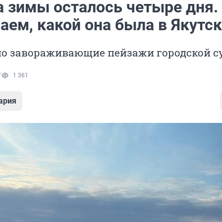
а зимы осталось четыре дня.
аем, какой она была в Якутс
но завораживающие пейзажи городской с
7
1 361
ария