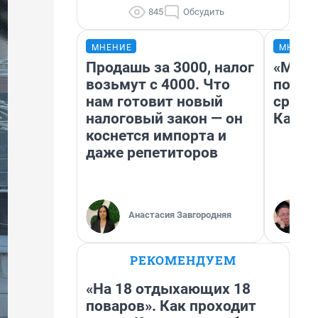
845
Обсудить
МНЕНИЕ
МНЕНИ
Продашь за 3000, налог
«Маши
возьмут с 4000. Что
полет
нам готовит новый
сравн
налоговый закон — он
Казах
коснется импорта и
даже репетиторов
Анастасия Завгородняя
РЕКОМЕНДУЕМ
«На 18 отдыхающих 18
поваров». Как проходит