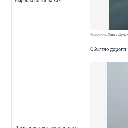
выросла почти на 30%
Источник: 
Ольга Донск
Обычно дороги в
Дома полыхают, дрон попал в