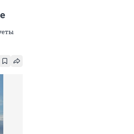
ке
уеты