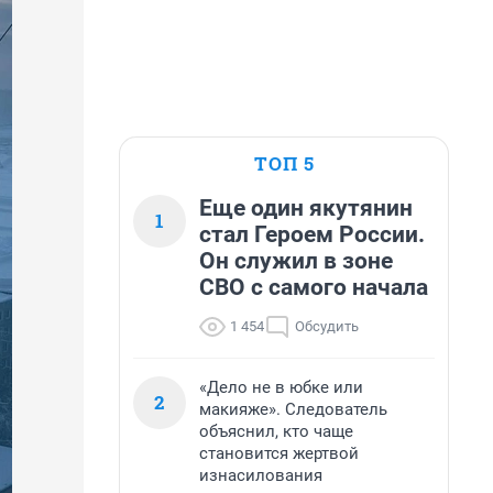
ТОП 5
Еще один якутянин
1
стал Героем России.
Он служил в зоне
СВО с самого начала
1 454
Обсудить
«Дело не в юбке или
2
макияже». Следователь
объяснил, кто чаще
становится жертвой
изнасилования