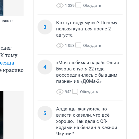
1 339
Обсудить
равно не
Кто тут воду мутит? Почему
3
нельзя купаться после 2
августа
1 053
Обсудить
 снег
 К тому
месяца
«Моя любимая пара!»: Ольга
4
Бузова спустя 22 года
е красиво
воссоединилась с бывшим
парнем из «ДОМа-2»
942
Обсудить
Алданцы жалуются, но
5
власти сказали, что всё
хорошо. Как дела с QR-
кодами на бензин в Южной
Якутии?