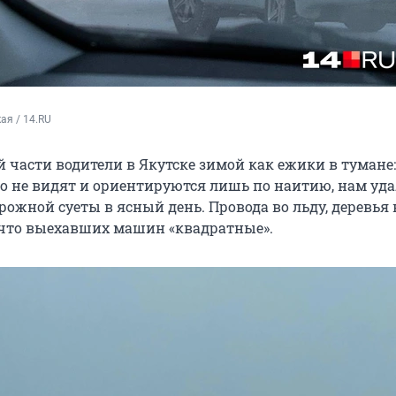
ая / 14.RU
й части водители в Якутске зимой как ежики в тумане
го не видят и ориентируются лишь по наитию, нам уда
рожной суеты в ясный день. Провода во льду, деревья в
что выехавших машин «квадратные».