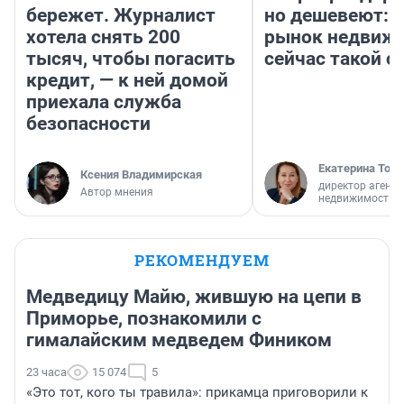
бережет. Журналист
но дешевеют: 
хотела снять 200
рынок недвиж
тысяч, чтобы погасить
сейчас такой 
кредит, — к ней домой
приехала служба
безопасности
Екатерина Торо
Ксения Владимирская
директор агентс
Автор мнения
недвижимости
РЕКОМЕНДУЕМ
Медведицу Майю, жившую на цепи в
Приморье, познакомили с
гималайским медведем Фиником
23 часа
15 074
5
«Это тот, кого ты травила»: прикамца приговорили к