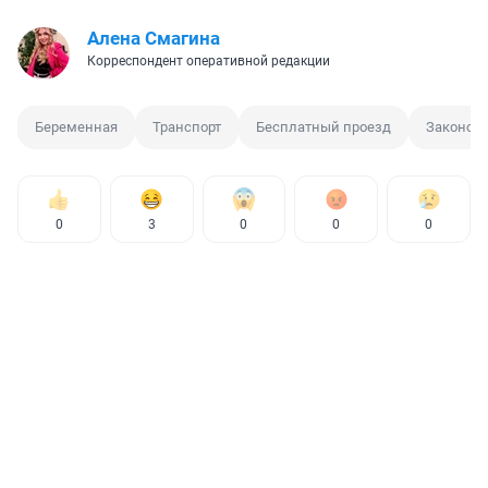
Алена Смагина
Корреспондент оперативной редакции
Беременная
Транспорт
Бесплатный проезд
Законоп
0
3
0
0
0