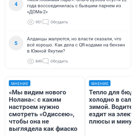
4
года воссоединилась с бывшим парнем из
«ДОМа-2»
951
Обсудить
Алданцы жалуются, но власти сказали, что
5
всё хорошо. Как дела с QR-кодами на бензин
в Южной Якутии?
849
Обсудить
МНЕНИЕ
МНЕНИЕ
«Мы видим нового
Тепло для бюд
Нолана»: с каким
холодно в сало
настроем нужно
зимой. Водител
смотреть «Одиссею»,
ездит на элект
чтобы она не
плюсы и мину
выглядела как фиаско