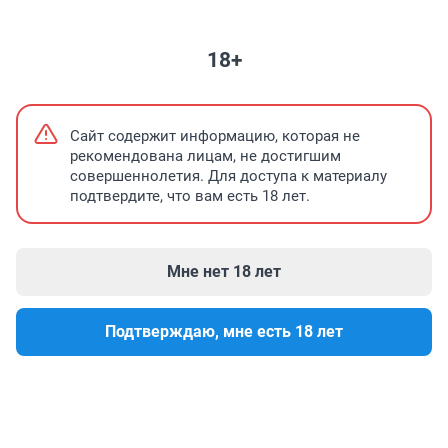
НЕДВИЖИМОСТЬ
ЗНАКОМСТВА
ПОГОДА
ТЕЛЕПРОГРАММА
18+
На информационном ресурсе применяются cookie-
Согласен
файлы. Оставаясь на сайте, вы подтверждаете свое
Сайт содержит информацию, которая не
согласие
на их использование.
рекомендована лицам, не достигшим
совершеннолетия. Для доступа к материалу
История любви и победы над раком
Новые лица в правительстве
подтвердите, что вам есть 18 лет.
Мне нет 18 лет
Подтверждаю, мне есть 18 лет