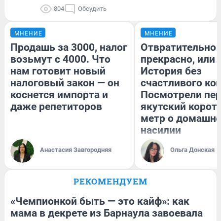
804
Обсудить
МНЕНИЕ
МНЕНИЕ
Продашь за 3000, налог
Отвратительно
возьмут с 4000. Что
прекрасно, или
нам готовит новый
История без
налоговый закон — он
счастливого кон
коснется импорта и
Посмотрели пе
даже репетиторов
якутский корот
метр о домашн
насилии
Анастасия Завгородняя
Ольга Донская
РЕКОМЕНДУЕМ
«Чемпионкой быть — это кайф»: как
мама в декрете из Барнаула завоевала