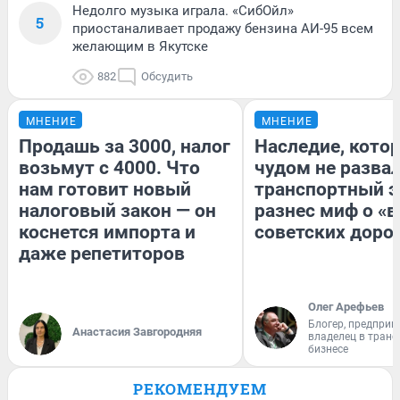
Недолго музыка играла. «СибОйл»
5
приостаналивает продажу бензина АИ-95 всем
желающим в Якутске
882
Обсудить
МНЕНИЕ
МНЕНИЕ
Продашь за 3000, налог
Наследие, кото
возьмут с 4000. Что
чудом не разва
нам готовит новый
транспортный э
налоговый закон — он
разнес миф о «
коснется импорта и
советских доро
даже репетиторов
Олег Арефьев
Блогер, предприн
Анастасия Завгородняя
владелец в тран
бизнесе
РЕКОМЕНДУЕМ