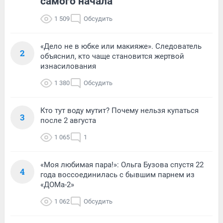
самого начала
1 509
Обсудить
«Дело не в юбке или макияже». Следователь
2
объяснил, кто чаще становится жертвой
изнасилования
1 380
Обсудить
Кто тут воду мутит? Почему нельзя купаться
3
после 2 августа
1 065
1
«Моя любимая пара!»: Ольга Бузова спустя 22
4
года воссоединилась с бывшим парнем из
«ДОМа-2»
1 062
Обсудить