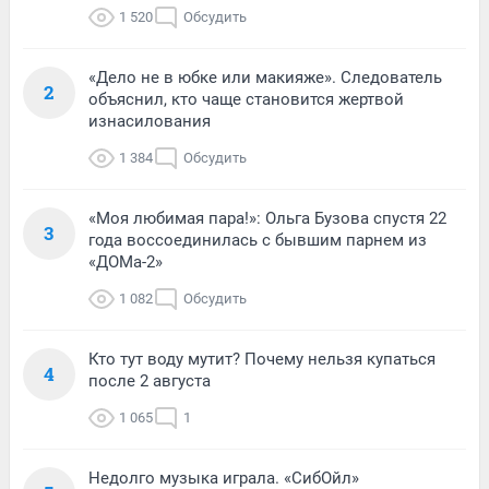
1 520
Обсудить
«Дело не в юбке или макияже». Следователь
2
объяснил, кто чаще становится жертвой
изнасилования
1 384
Обсудить
«Моя любимая пара!»: Ольга Бузова спустя 22
3
года воссоединилась с бывшим парнем из
«ДОМа-2»
1 082
Обсудить
Кто тут воду мутит? Почему нельзя купаться
4
после 2 августа
1 065
1
Недолго музыка играла. «СибОйл»