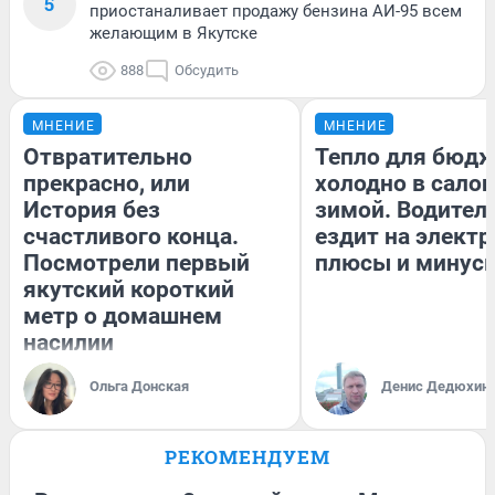
5
приостаналивает продажу бензина АИ-95 всем
желающим в Якутске
888
Обсудить
МНЕНИЕ
МНЕНИЕ
Отвратительно
Тепло для бюдж
прекрасно, или
холодно в сало
История без
зимой. Водитель
счастливого конца.
ездит на электр
Посмотрели первый
плюсы и минус
якутский короткий
метр о домашнем
насилии
Ольга Донская
Денис Дедюхин
РЕКОМЕНДУЕМ