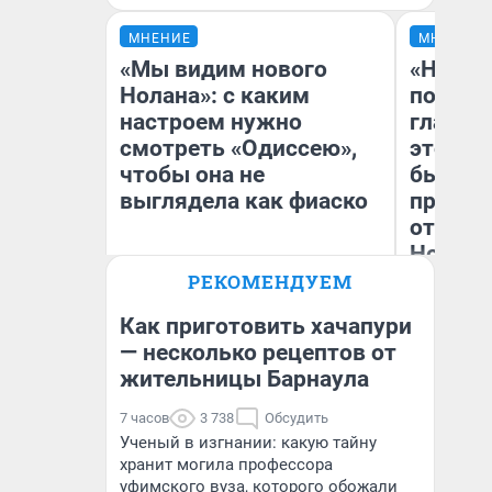
МНЕНИЕ
МНЕНИЕ
«Мы видим нового
«Никог
Нолана»: с каким
победи
настроем нужно
главны
смотреть «Одиссею»,
этого г
чтобы она не
бьет р
выглядела как фиаско
прокат
отзыв 
Нолана
РЕКОМЕНДУЕМ
Ст
Надежда Губарь
Эк
Как приготовить хачапури
— несколько рецептов от
жительницы Барнаула
7 часов
3 738
Обсудить
Ученый в изгнании: какую тайну
хранит могила профессора
уфимского вуза, которого обожали