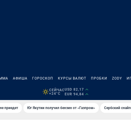
АММА
АФИША
ГОРОСКОП
КУРСЫ ВАЛЮТ
ПРОБКИ
ZODY
И
USD 82,17
СЕЙЧАС
+24°C
EUR 94,84
не приедет
Юг Якутии получил бензин от «Газпром»
Сербский снайп