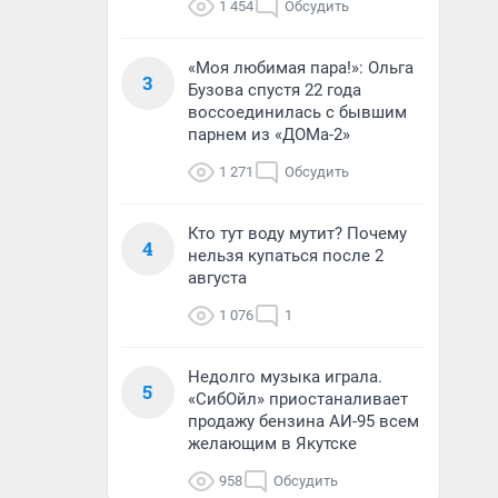
1 454
Обсудить
«Моя любимая пара!»: Ольга
3
Бузова спустя 22 года
воссоединилась с бывшим
парнем из «ДОМа-2»
1 271
Обсудить
Кто тут воду мутит? Почему
4
нельзя купаться после 2
августа
1 076
1
Недолго музыка играла.
5
«СибОйл» приостаналивает
продажу бензина АИ-95 всем
желающим в Якутске
958
Обсудить