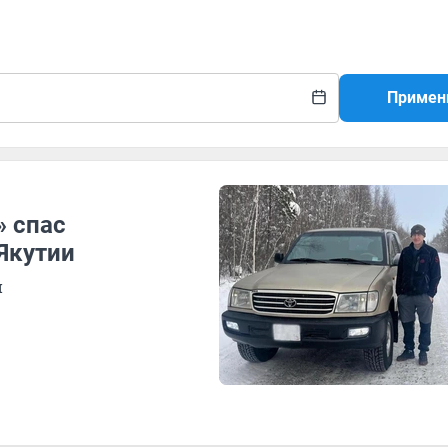
Примен
» спас
Якутии
й