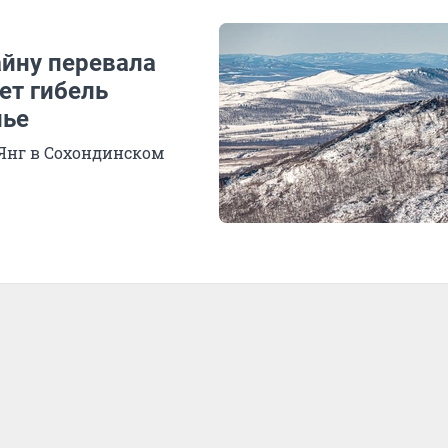
айну перевала
ет гибель
лье
Янг в Сохондинском