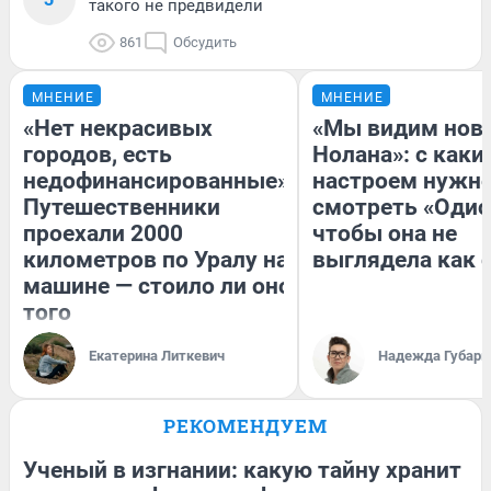
такого не предвидели
861
Обсудить
МНЕНИЕ
МНЕНИЕ
«Нет некрасивых
«Мы видим нов
городов, есть
Нолана»: с каки
недофинансированные».
настроем нужн
Путешественники
смотреть «Одис
проехали 2000
чтобы она не
километров по Уралу на
выглядела как 
машине — стоило ли оно
того
Екатерина Литкевич
Надежда Губарь
РЕКОМЕНДУЕМ
Ученый в изгнании: какую тайну хранит