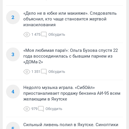
«Дело не в юбке или макияже». Следователь
2
объяснил, кто чаще становится жертвой
изнасилования
1 475
Обсудить
«Моя любимая пара!»: Ольга Бузова спустя 22
3
года воссоединилась с бывшим парнем из
«ДОМа-2»
1 351
Обсудить
Недолго музыка играла. «СибОйл»
4
приостаналивает продажу бензина АИ-95 всем
желающим в Якутске
979
Обсудить
Сильный ливень полил в Якутске. Синоптики
5