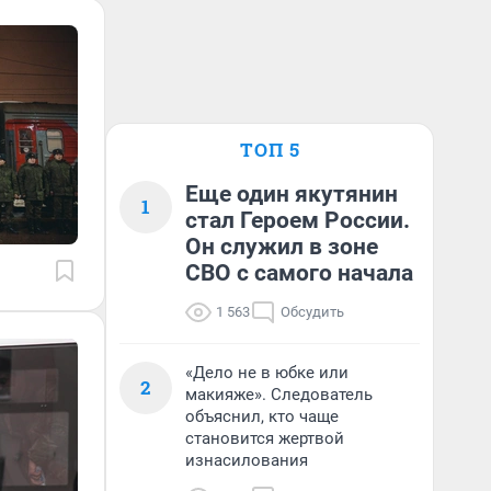
ТОП 5
Еще один якутянин
1
стал Героем России.
Он служил в зоне
СВО с самого начала
1 563
Обсудить
«Дело не в юбке или
2
макияже». Следователь
объяснил, кто чаще
становится жертвой
изнасилования