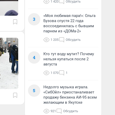
1 420
Обсудить
«Моя любимая пара!»: Ольга
3
Бузова спустя 22 года
воссоединилась с бывшим
парнем из «ДОМа-2»
1 205
Обсудить
Кто тут воду мутит? Почему
4
нельзя купаться после 2
августа
1 070
1
Недолго музыка играла.
5
«СибОйл» приостаналивает
продажу бензина АИ-95 всем
желающим в Якутске
921
Обсудить