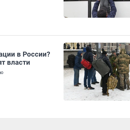
ации в России?
ят власти
ью