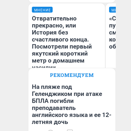
МНЕНИЕ
МНЕНИЕ
Отвратительно
«Спутал
прекрасно, или
пургу».
История без
смерте
счастливого конца.
которы
Посмотрели первый
обнару
якутский короткий
метр о домашнем
насилии
Ир
РЕКОМЕНДУЕМ
Гл
Ольга Донская
«Р
Во
На пляже под
Геленджиком при атаке
БПЛА погибли
преподаватель
английского языка и ее 12-
летняя дочь