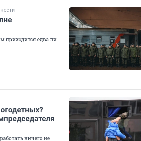
БНОСТИ
олне
м приходится едва ли
ногодетных?
ампредседателя
работать ничего не