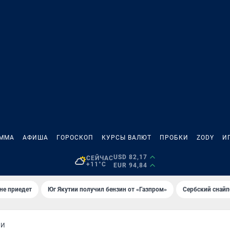
АММА
АФИША
ГОРОСКОП
КУРСЫ ВАЛЮТ
ПРОБКИ
ZODY
И
USD 82,17
СЕЙЧАС
+11°C
EUR 94,84
не приедет
Юг Якутии получил бензин от «Газпром»
Сербский снайп
ИИ