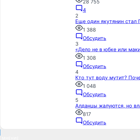
28 755
4
2
Еще один якутянин стал 
1 388
Обсудить
3
«Дело не в юбке или мак
1 308
Обсудить
4
Кто тут воду мутит? Поче
1 048
Обсудить
5
Алданцы жалуются, но вл
817
Обсудить
МНЕНИЕ