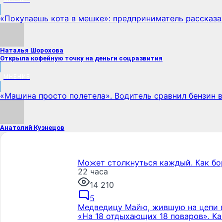
«Покупаешь кота в мешке»: предприниматель рассказа
Наталья Шорохова
Открыла кофейную точку на деньги соцразвития
МНЕНИЕ
«Машина просто полетела». Водитель сравнил бензин в
Анатолий Кузнецов
Может столкнуться каждый. Как б
22 часа
14 210
5
Медведицу Майю, жившую на цепи 
«На 18 отдыхающих 18 поваров». Ка