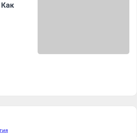
 Как
тия