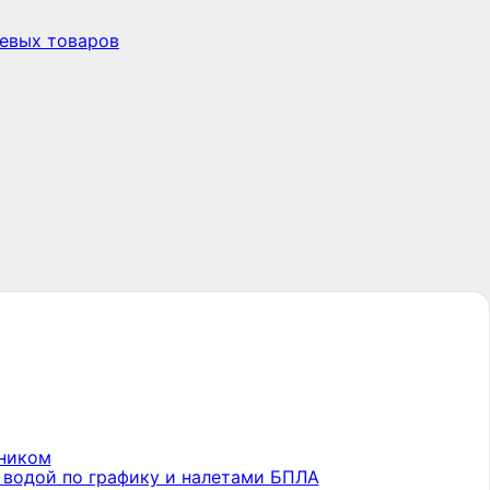
шевых товаров
иником
, водой по графику и налетами БПЛА