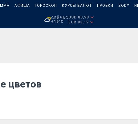
АММА
АФИША
ГОРОСКОП
КУРСЫ ВАЛЮТ
ПРОБКИ
ZODY
И
USD 80,93
СЕЙЧАС
+19°C
EUR 93,19
е цветов