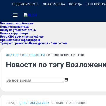
НЕДВИЖИМОСТЬ
ЗНАКОМСТВА
ПОГОДА
ТЕЛЕПРОГР
Бензина стало больше
Попался на взятках
Эйику не угрожает огонь
Вышла хоррор-игра
Боец СВО всех спас на УАЗике
Прощаются с хореографом
Требуют признать «Ленатурфлот» банкротом
ЯКУТСК
ВСЕ НОВОСТИ
ВОЗЛОЖЕНИЕ ЦВЕТОВ
Новости по тэгу Возложени
ГОРОД
ДЕНЬ ПОБЕДЫ 2026
ОНЛАЙН-ТРАНСЛЯЦИЯ