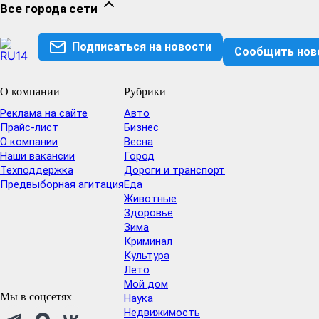
Все города сети
Подписаться на новости
Сообщить нов
О компании
Рубрики
Реклама на сайте
Авто
Прайс-лист
Бизнес
О компании
Весна
Наши вакансии
Город
Техподдержка
Дороги и транспорт
Предвыборная агитация
Еда
Животные
Здоровье
Зима
Криминал
Культура
Лето
Мой дом
Мы в соцсетях
Наука
Недвижимость