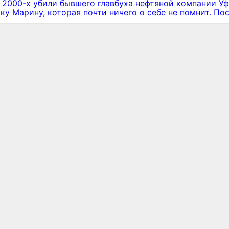
е 2000-х убили бывшего главбуха нефтяной компании У
у Марину, которая почти ничего о себе не помнит. Пос