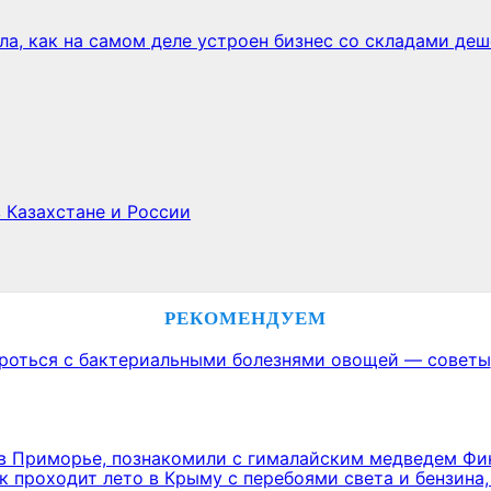
ла, как на самом деле устроен бизнес со складами де
 Казахстане и России
РЕКОМЕНДУЕМ
ороться с бактериальными болезнями овощей — советы
в Приморье, познакомили с гималайским медведем Ф
к проходит лето в Крыму с перебоями света и бензина