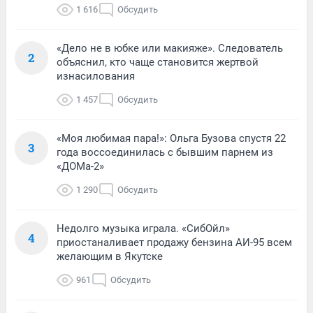
1 616
Обсудить
«Дело не в юбке или макияже». Следователь
2
объяснил, кто чаще становится жертвой
изнасилования
1 457
Обсудить
«Моя любимая пара!»: Ольга Бузова спустя 22
3
года воссоединилась с бывшим парнем из
«ДОМа-2»
1 290
Обсудить
Недолго музыка играла. «СибОйл»
4
приостаналивает продажу бензина АИ-95 всем
желающим в Якутске
961
Обсудить