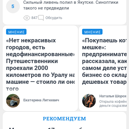
Сильный ливень полил в Якутске. Синоптики
5
такого не предвидели
847
Обсудить
МНЕНИЕ
МНЕНИЕ
«Нет некрасивых
«Покупаешь кот
городов, есть
мешке»:
недофинансированные».
предпринимате
Путешественники
рассказала, как
проехали 2000
самом деле уст
километров по Уралу на
бизнес со скла
машине — стоило ли оно
дешевых товар
того
Наталья Шорохо
Екатерина Литкевич
Открыла кофейну
деньги соцразви
РЕКОМЕНДУЕМ