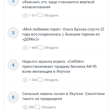
2
объяснил, кто чаще становится жертвой
изнасилования
1 511
Обсудить
«Моя любимая пара!»: Ольга Бузова спустя 22
3
года воссоединилась с бывшим парнем из
«ДОМа-2»
1 484
Обсудить
Недолго музыка играла. «СибОйл»
4
приостаналивает продажу бензина АИ-95
всем желающим в Якутске
1 036
Обсудить
Сильный ливень полил в Якутске. Синоптики
5
такого не предвидели
892
Обсудить