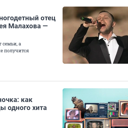
многодетный отец
рея Малахова —
 семьи, а
не получится
ночка: как
ы одного хита