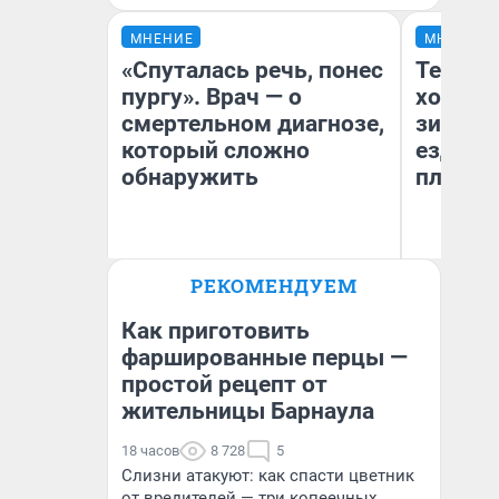
МНЕНИЕ
МНЕНИЕ
«Спуталась речь, понес
Тепло 
пургу». Врач — о
холодн
смертельном диагнозе,
зимой.
который сложно
ездит н
обнаружить
плюсы 
Ирина Волкова
РЕКОМЕНДУЕМ
Главврач клиники
Д
«Реабилитация доктора
Волковой»
Как приготовить
фаршированные перцы —
простой рецепт от
жительницы Барнаула
18 часов
8 728
5
Слизни атакуют: как спасти цветник
от вредителей — три копеечных