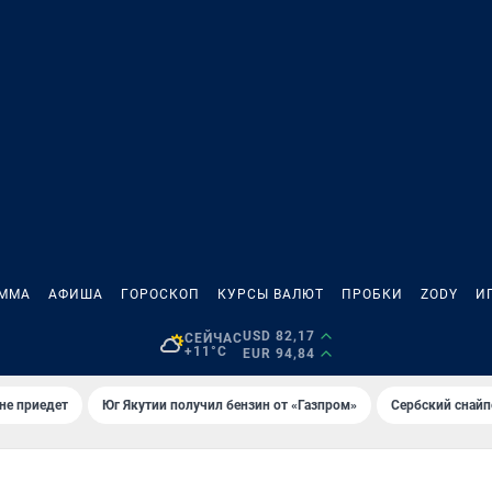
АММА
АФИША
ГОРОСКОП
КУРСЫ ВАЛЮТ
ПРОБКИ
ZODY
И
USD 82,17
СЕЙЧАС
+11°C
EUR 94,84
не приедет
Юг Якутии получил бензин от «Газпром»
Сербский снайп