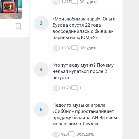
1 417
Обсудить
«Моя любимая пара!»: Ольга
3
Бузова спустя 22 года
воссоединилась с бывшим
парнем из «ДОМа-2»
1 202
Обсудить
Кто тут воду мутит? Почему
4
нельзя купаться после 2
августа
1 070
1
Недолго музыка играла.
5
«СибОйл» приостаналивает
продажу бензина АИ-95 всем
желающим в Якутске
920
Обсудить