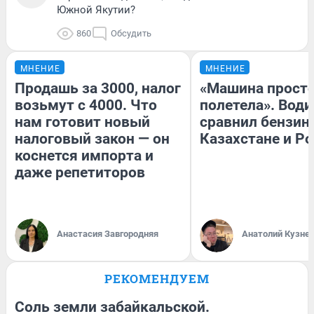
Южной Якутии?
860
Обсудить
МНЕНИЕ
МНЕНИЕ
Продашь за 3000, налог
«Машина прост
возьмут с 4000. Что
полетела». Води
нам готовит новый
сравнил бензин
налоговый закон — он
Казахстане и Р
коснется импорта и
даже репетиторов
Анастасия Завгородняя
Анатолий Кузне
РЕКОМЕНДУЕМ
Соль земли забайкальской.