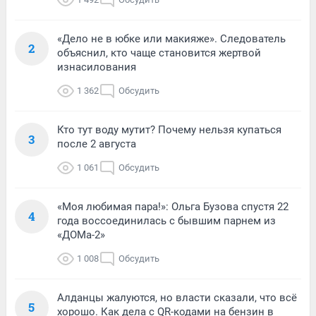
«Дело не в юбке или макияже». Следователь
2
объяснил, кто чаще становится жертвой
изнасилования
1 362
Обсудить
Кто тут воду мутит? Почему нельзя купаться
3
после 2 августа
1 061
Обсудить
«Моя любимая пара!»: Ольга Бузова спустя 22
4
года воссоединилась с бывшим парнем из
«ДОМа-2»
1 008
Обсудить
Алданцы жалуются, но власти сказали, что всё
5
хорошо. Как дела с QR-кодами на бензин в