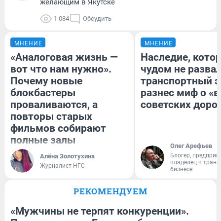
желающим в Якутске
1 084
Обсудить
МНЕНИЕ
МНЕНИЕ
«Аналоговая жизнь —
Наследие, кото
вот что нам нужно».
чудом не разва
Почему новые
транспортный э
блокбастеры
разнес миф о «
проваливаются, а
советских доро
повторы старых
фильмов собирают
полные залы
Олег Арефьев
Блогер, предприн
Алёна Золотухина
владелец в тран
Журналист НГС
бизнесе
РЕКОМЕНДУЕМ
«Мужчины не терпят конкуренции».