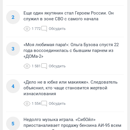
Еще один якутянин стал Героем России. Он
2
служил в зоне СВО с самого начала
1 772
Обсудить
«Моя любимая пара!»: Ольга Бузова спустя 22
3
года воссоединилась с бывшим парнем из
«ДОМа-2»
1 581
Обсудить
«Дело не в юбке или макияже». Следователь
4
объяснил, кто чаще становится жертвой
изнасилования
1 554
Обсудить
Недолго музыка играла. «СибОйл»
5
приостаналивает продажу бензина АИ-95 всем