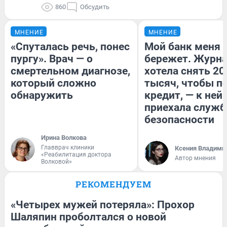
860
Обсудить
МНЕНИЕ
МНЕНИЕ
«Спуталась речь, понес
Мой банк меня
пургу». Врач — о
бережет. Журн
смертельном диагнозе,
хотела снять 20
который сложно
тысяч, чтобы п
обнаружить
кредит, — к ней
приехала служб
безопасности
Ирина Волкова
Главврач клиники
Ксения Владими
«Реабилитация доктора
Автор мнения
Волковой»
РЕКОМЕНДУЕМ
«Четырех мужей потеряла»: Прохор
Шаляпин проболтался о новой