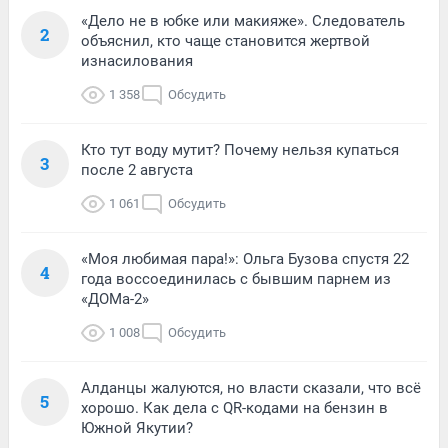
«Дело не в юбке или макияже». Следователь
2
объяснил, кто чаще становится жертвой
изнасилования
1 358
Обсудить
Кто тут воду мутит? Почему нельзя купаться
3
после 2 августа
1 061
Обсудить
«Моя любимая пара!»: Ольга Бузова спустя 22
4
года воссоединилась с бывшим парнем из
«ДОМа-2»
1 008
Обсудить
Алданцы жалуются, но власти сказали, что всё
5
хорошо. Как дела с QR-кодами на бензин в
Южной Якутии?