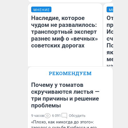
МНЕНИЕ
МНЕНИЕ
Наследие, которое
Отврат
чудом не развалилось:
прекра
транспортный эксперт
Истори
разнес миф о «вечных»
счастл
советских дорогах
Посмот
якутск
метр о
насили
Олег Арефьев
РЕКОМЕНДУЕМ
Блогер, предприниматель,
Ол
владелец в транспортном
бизнесе
Почему у томатов
скручиваются листья —
три причины и решение
проблемы
9 часов
6 091
Обсудить
«Плохо, как никогда до этого»:
таролог о судьбе Кузбасса и его