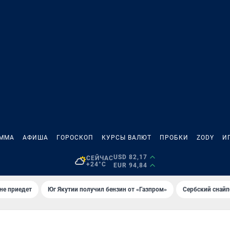
АММА
АФИША
ГОРОСКОП
КУРСЫ ВАЛЮТ
ПРОБКИ
ZODY
И
USD 82,17
СЕЙЧАС
+24°C
EUR 94,84
не приедет
Юг Якутии получил бензин от «Газпром»
Сербский снайп