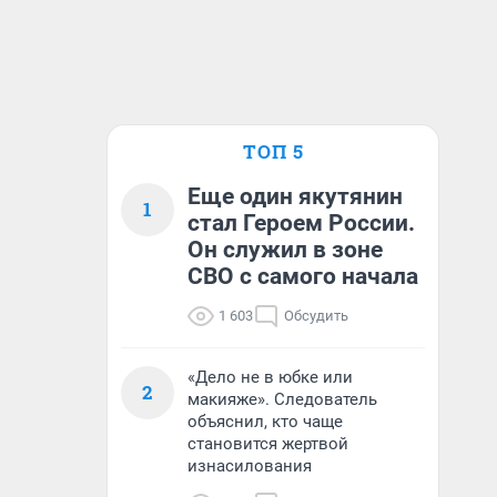
ТОП 5
Еще один якутянин
1
стал Героем России.
Он служил в зоне
СВО с самого начала
1 603
Обсудить
«Дело не в юбке или
2
макияже». Следователь
объяснил, кто чаще
становится жертвой
изнасилования