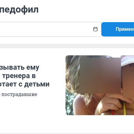
-педофил
Примен
азывать ему
 тренера в
отает с детьми
ие пострадавшие