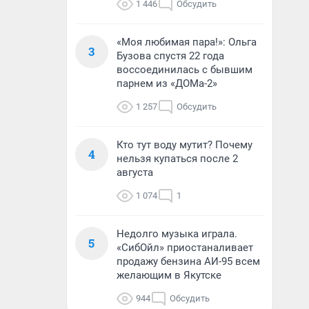
1 446
Обсудить
«Моя любимая пара!»: Ольга
3
Бузова спустя 22 года
воссоединилась с бывшим
парнем из «ДОМа-2»
1 257
Обсудить
Кто тут воду мутит? Почему
4
нельзя купаться после 2
августа
1 074
1
Недолго музыка играла.
5
«СибОйл» приостаналивает
продажу бензина АИ-95 всем
желающим в Якутске
944
Обсудить