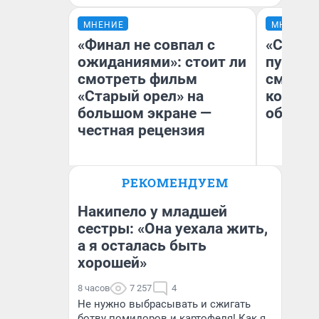
МНЕНИЕ
МНЕНИЕ
«Финал не совпал с
«Спутал
ожиданиями»: стоит ли
пургу».
смотреть фильм
смерте
«Старый орел» на
которы
большом экране —
обнару
честная рецензия
Ир
РЕКОМЕНДУЕМ
Гл
Надежда Губарь
«Р
Во
Накипело у младшей
сестры: «Она уехала жить,
а я осталась быть
хорошей»
8 часов
7 257
4
Не нужно выбрасывать и сжигать
ботву помидоров и картофеля! Как я