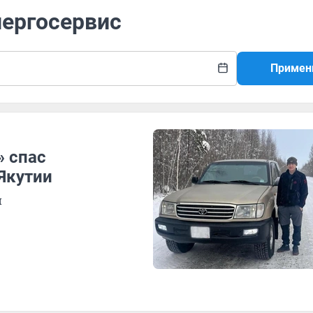
нергосервис
Примен
» спас
Якутии
й