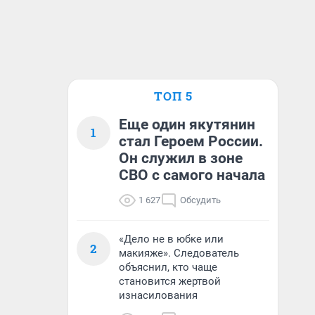
ТОП 5
Еще один якутянин
1
стал Героем России.
Он служил в зоне
СВО с самого начала
1 627
Обсудить
«Дело не в юбке или
2
макияже». Следователь
объяснил, кто чаще
становится жертвой
изнасилования