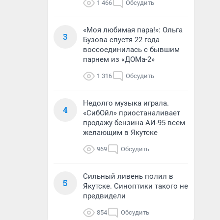
1 466
Обсудить
«Моя любимая пара!»: Ольга
3
Бузова спустя 22 года
воссоединилась с бывшим
парнем из «ДОМа-2»
1 316
Обсудить
Недолго музыка играла.
4
«СибОйл» приостаналивает
продажу бензина АИ-95 всем
желающим в Якутске
969
Обсудить
Сильный ливень полил в
5
Якутске. Синоптики такого не
предвидели
854
Обсудить