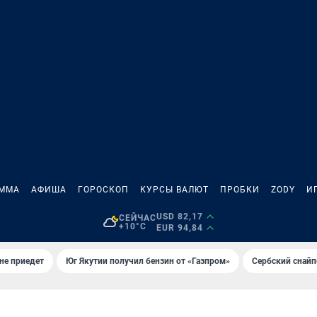
АММА
АФИША
ГОРОСКОП
КУРСЫ ВАЛЮТ
ПРОБКИ
ZODY
И
USD 82,17
СЕЙЧАС
+10°C
EUR 94,84
не приедет
Юг Якутии получил бензин от «Газпром»
Сербский снайп