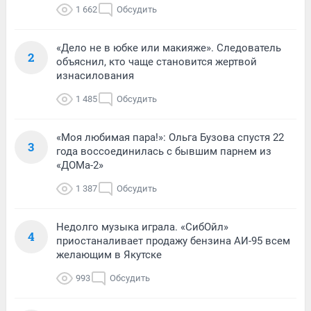
1 662
Обсудить
«Дело не в юбке или макияже». Следователь
2
объяснил, кто чаще становится жертвой
изнасилования
1 485
Обсудить
«Моя любимая пара!»: Ольга Бузова спустя 22
3
года воссоединилась с бывшим парнем из
«ДОМа-2»
1 387
Обсудить
Недолго музыка играла. «СибОйл»
4
приостаналивает продажу бензина АИ-95 всем
желающим в Якутске
993
Обсудить