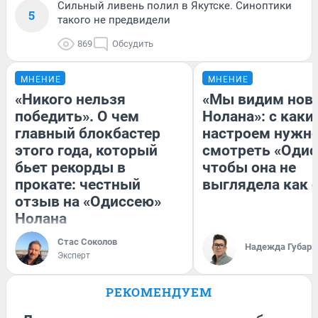
Сильный ливень полил в Якутске. Синоптики
5
такого не предвидели
869
Обсудить
МНЕНИЕ
МНЕНИЕ
«Никого нельзя
«Мы видим нов
победить». О чем
Нолана»: с каки
главный блокбастер
настроем нужн
этого года, который
смотреть «Одис
бьет рекорды в
чтобы она не
прокате: честный
выглядела как 
отзыв на «Одиссею»
Нолана
Стас Соколов
Надежда Губарь
Эксперт
РЕКОМЕНДУЕМ