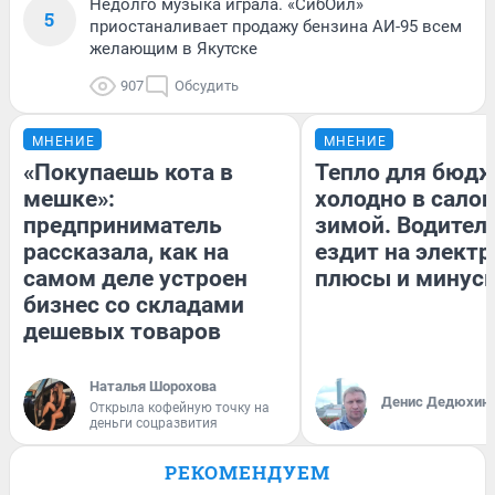
Недолго музыка играла. «СибОйл»
5
приостаналивает продажу бензина АИ-95 всем
желающим в Якутске
907
Обсудить
МНЕНИЕ
МНЕНИЕ
«Покупаешь кота в
Тепло для бюдж
мешке»:
холодно в сало
предприниматель
зимой. Водитель
рассказала, как на
ездит на электр
самом деле устроен
плюсы и минус
бизнес со складами
дешевых товаров
Наталья Шорохова
Денис Дедюхин
Открыла кофейную точку на
деньги соцразвития
РЕКОМЕНДУЕМ