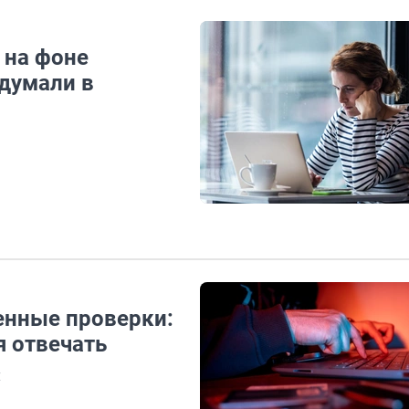
 на фоне
думали в
енные проверки:
я отвечать
й