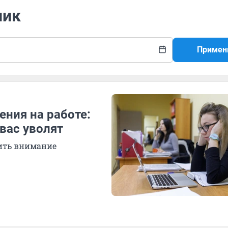
ник
Примен
ния на работе:
 вас уволят
тить внимание