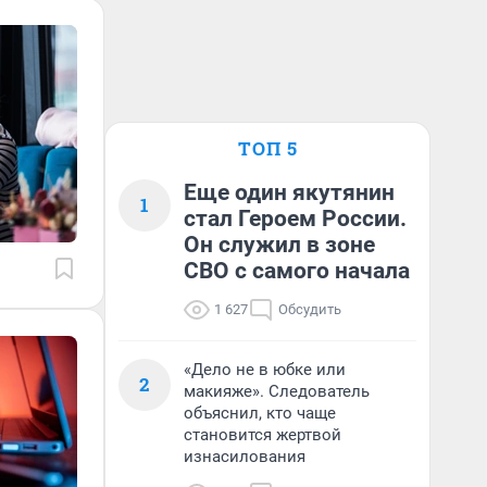
ТОП 5
Еще один якутянин
1
стал Героем России.
Он служил в зоне
СВО с самого начала
1 627
Обсудить
«Дело не в юбке или
2
макияже». Следователь
объяснил, кто чаще
становится жертвой
изнасилования