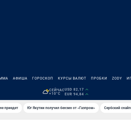
АММА
АФИША
ГОРОСКОП
КУРСЫ ВАЛЮТ
ПРОБКИ
ZODY
И
USD 82,17
СЕЙЧАС
+10°C
EUR 94,84
не приедет
Юг Якутии получил бензин от «Газпром»
Сербский снайп