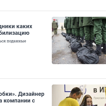
дники каких
обилизацию
ься поданные
обки». Дизайнер
а компании с