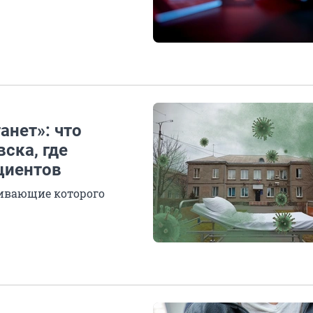
анет»: что
ска, где
циентов
ивающие которого