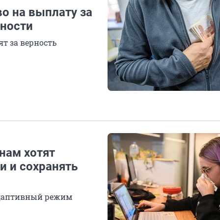
о на выплату за
бности
ят за верность
нам хотят
и и сохранять
адаптивный режим