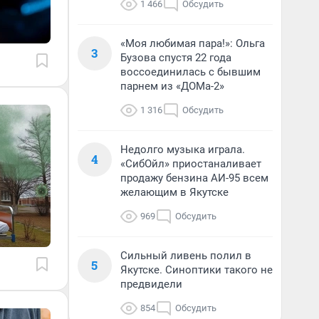
1 466
Обсудить
«Моя любимая пара!»: Ольга
3
Бузова спустя 22 года
воссоединилась с бывшим
парнем из «ДОМа-2»
1 316
Обсудить
Недолго музыка играла.
4
«СибОйл» приостаналивает
продажу бензина АИ-95 всем
желающим в Якутске
969
Обсудить
Сильный ливень полил в
5
Якутске. Синоптики такого не
предвидели
854
Обсудить