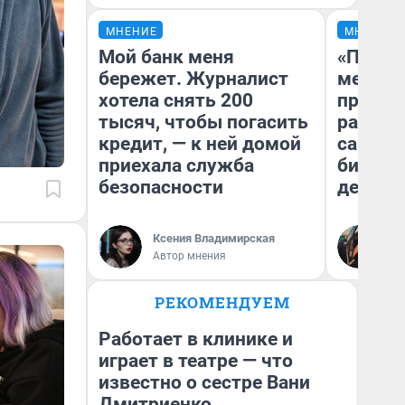
МНЕНИЕ
МНЕНИЕ
Мой банк меня
«Покуп
бережет. Журналист
мешке»
хотела снять 200
предпр
тысяч, чтобы погасить
рассказ
кредит, — к ней домой
самом 
приехала служба
бизнес
безопасности
дешевы
На
Ксения Владимирская
От
Автор мнения
де
РЕКОМЕНДУЕМ
Работает в клинике и
играет в театре — что
известно о сестре Вани
Дмитриенко,