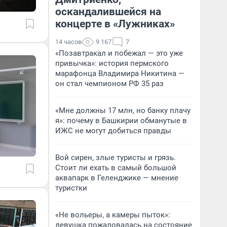
оскандалившейся на
концерте в «Лужниках»
14 часов
9 167
7
«Позавтракал и побежал — это уже
привычка»: история пермского
марафонца Владимира Никитина —
он стал чемпионом РФ 35 раз
«Мне должны 17 млн, но банку плачу
я»: почему в Башкирии обманутые в
ИЖС не могут добиться правды
Вой сирен, злые туристы и грязь.
Стоит ли ехать в самый большой
аквапарк в Геленджике — мнение
туристки
«Не вольеры, а камеры пыток»:
девушка пожаловалась на состояние