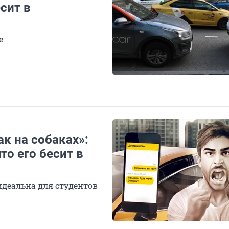
есит в
е
ак на собаках»:
то его бесит в
 идеальна для студентов