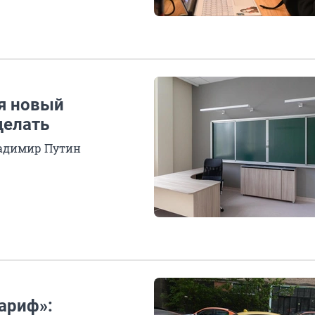
ся новый
делать
ладимир Путин
ариф»: