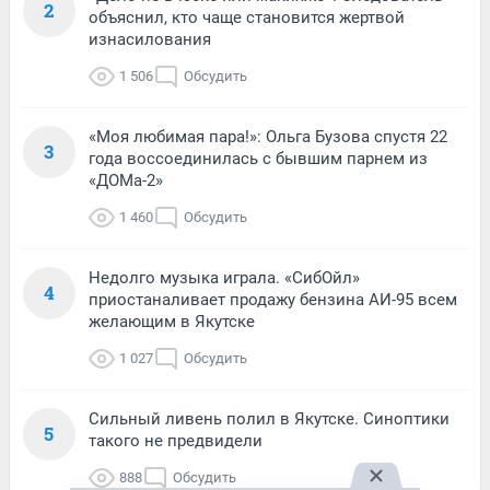
2
объяснил, кто чаще становится жертвой
изнасилования
1 506
Обсудить
«Моя любимая пара!»: Ольга Бузова спустя 22
3
года воссоединилась с бывшим парнем из
«ДОМа-2»
1 460
Обсудить
Недолго музыка играла. «СибОйл»
4
приостаналивает продажу бензина АИ-95 всем
желающим в Якутске
1 027
Обсудить
Сильный ливень полил в Якутске. Синоптики
5
такого не предвидели
888
Обсудить