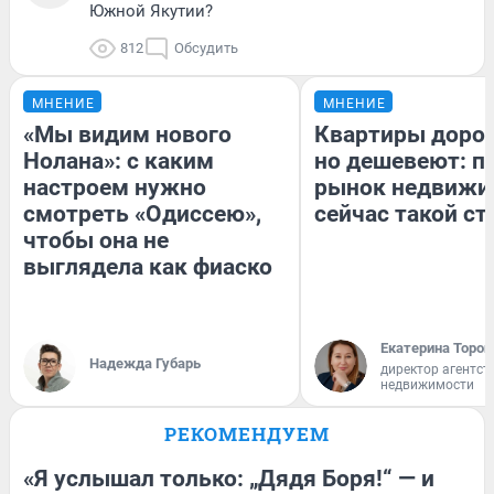
Южной Якутии?
812
Обсудить
МНЕНИЕ
МНЕНИЕ
«Мы видим нового
Квартиры доро
Нолана»: с каким
но дешевеют: п
настроем нужно
рынок недвижи
смотреть «Одиссею»,
сейчас такой с
чтобы она не
выглядела как фиаско
Екатерина Тороп
Надежда Губарь
директор агентст
недвижимости
РЕКОМЕНДУЕМ
«Я услышал только: „Дядя Боря!“ — и