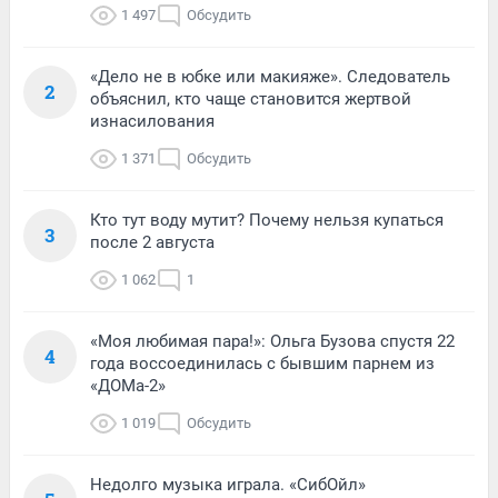
1 497
Обсудить
«Дело не в юбке или макияже». Следователь
2
объяснил, кто чаще становится жертвой
изнасилования
1 371
Обсудить
Кто тут воду мутит? Почему нельзя купаться
3
после 2 августа
1 062
1
«Моя любимая пара!»: Ольга Бузова спустя 22
4
года воссоединилась с бывшим парнем из
«ДОМа-2»
1 019
Обсудить
Недолго музыка играла. «СибОйл»