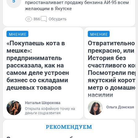
5
приостаналивает продажу бензина АИ-95 всем
желающим в Якутске
866
Обсудить
МНЕНИЕ
МНЕНИЕ
«Покупаешь кота в
Отвратительно
мешке»:
прекрасно, или
предприниматель
История без
рассказала, как на
счастливого кон
самом деле устроен
Посмотрели пе
бизнес со складами
якутский корот
дешевых товаров
метр о домашн
насилии
Наталья Шорохова
Ольга Донская
Открыла кофейную точку на
деньги соцразвития
РЕКОМЕНДУЕМ