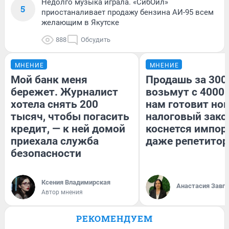
Недолго музыка играла. «СибОйл»
5
приостаналивает продажу бензина АИ-95 всем
желающим в Якутске
888
Обсудить
МНЕНИЕ
МНЕНИЕ
Мой банк меня
Продашь за 3000
бережет. Журналист
возьмут с 4000.
хотела снять 200
нам готовит но
тысяч, чтобы погасить
налоговый зако
кредит, — к ней домой
коснется импор
приехала служба
даже репетитор
безопасности
Ксения Владимирская
Анастасия Завг
Автор мнения
РЕКОМЕНДУЕМ