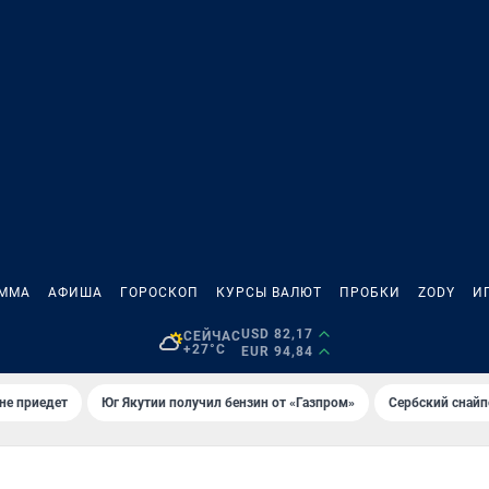
АММА
АФИША
ГОРОСКОП
КУРСЫ ВАЛЮТ
ПРОБКИ
ZODY
И
USD 82,17
СЕЙЧАС
+27°C
EUR 94,84
не приедет
Юг Якутии получил бензин от «Газпром»
Сербский снайп