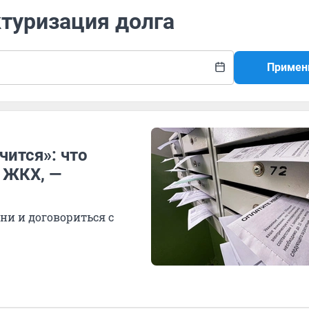
ктуризация долга
Примен
чится»: что
о ЖКХ, —
ни и договориться с