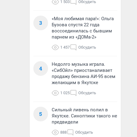
1 503
Обсудить
«Моя любимая пара!»: Ольга
3
Бузова спустя 22 года
воссоединилась с бывшим
парнем из «ДОМа-2»
1 457
Обсудить
Недолго музыка играла.
4
«СибОйл» приостаналивает
продажу бензина АИ-95 всем
желающим в Якутске
1 025
Обсудить
Сильный ливень полил в
5
Якутске. Синоптики такого не
предвидели
888
Обсудить