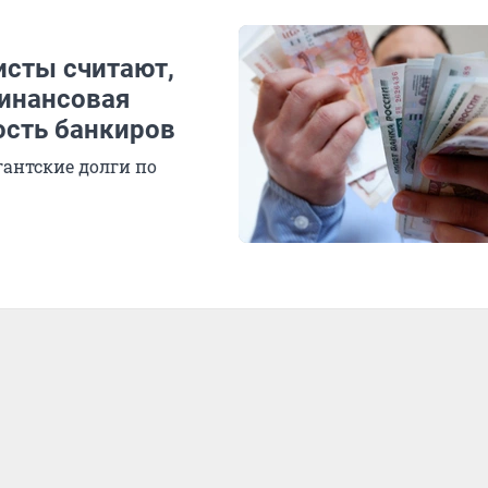
исты считают,
финансовая
ость банкиров
гантские долги по