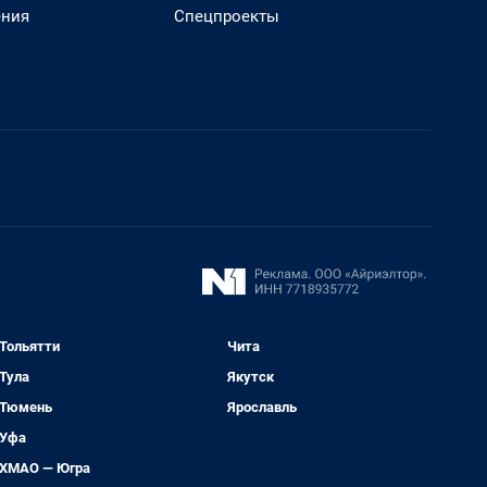
ения
Спецпроекты
Тольятти
Чита
Тула
Якутск
Тюмень
Ярославль
Уфа
ХМАО — Югра