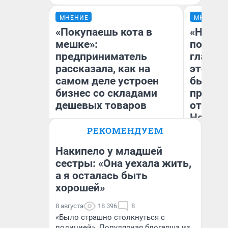
МНЕНИЕ
МНЕНИЕ
«Покупаешь кота в
«Никог
мешке»:
победи
предприниматель
главны
рассказала, как на
этого г
самом деле устроен
бьет р
бизнес со складами
прокат
дешевых товаров
отзыв 
Нолана
РЕКОМЕНДУЕМ
Наталья Шорохова
Ст
Открыла кофейную точку на
Эк
деньги соцразвития
Накипело у младшей
сестры: «Она уехала жить,
а я осталась быть
хорошей»
8 августа
18 396
8
«Было страшно столкнуться с
полицией». Популярная блогерша из