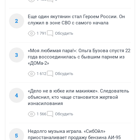
Еще один якутянин стал Героем России. Он
2
служил в зоне СВО с самого начала
1 791
Обсудить
«Моя любимая пара!»: Ольга Бузова спустя 22
3
года воссоединилась с бывшим парнем из
«ДОМа-2»
1 612
Обсудить
«Дело не в юбке или макияже». Следователь
4
объяснил, кто чаще становится жертвой
изнасилования
1 566
Обсудить
Недолго музыка играла. «СибОйл»
5
приостаналивает продажу бензина АИ-95