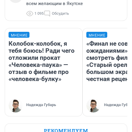
всем желающим в Якутске
1 095
Обсудить
МНЕНИЕ
МНЕНИЕ
Колобок-колобок, я
«Финал не совп
тебя боюсь! Ради чего
ожиданиями»: 
отложили прокат
смотреть фил
«Человека-паука» —
«Старый орел» 
отзыв о фильме про
большом экран
«человека-булку»
честная рецен
Надежда Губарь
Надежда Губар
РЕКОМЕНДУЕМ