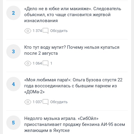
«Дело не в юбке или макияже». Следователь
2
объяснил, кто чаще становится жертвой
изнасилования
1 374
Обсудить
Кто тут воду мутит? Почему нельзя купаться
3
после 2 августа
1 064
1
«Моя любимая пара!»: Ольга Бузова спустя 22
4
года воссоединилась с бывшим парнем из
«ДОМа-2»
1 037
Обсудить
Недолго музыка играла. «СибОйл»
5
приостаналивает продажу бензина АИ-95 всем
желающим в Якутске