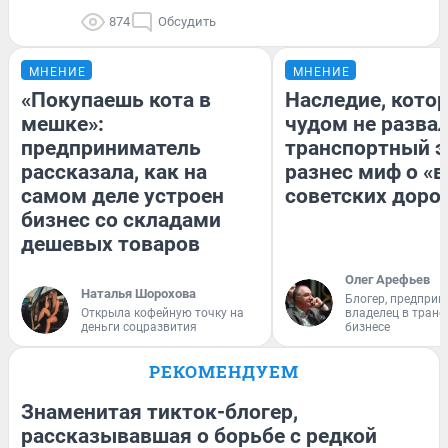
874
Обсудить
МНЕНИЕ
МНЕНИЕ
«Покупаешь кота в
Наследие, кото
мешке»:
чудом не разва
предприниматель
транспортный э
рассказала, как на
разнес миф о «
самом деле устроен
советских доро
бизнес со складами
дешевых товаров
Олег Арефьев
Наталья Шорохова
Блогер, предприн
Открыла кофейную точку на
владелец в тран
деньги соцразвития
бизнесе
РЕКОМЕНДУЕМ
Знаменитая тикток-блогер,
рассказывавшая о борьбе с редкой