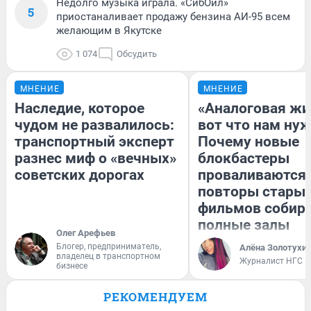
Недолго музыка играла. «СибОйл»
5
приостаналивает продажу бензина АИ-95 всем
желающим в Якутске
1 074
Обсудить
МНЕНИЕ
МНЕНИЕ
Наследие, которое
«Аналоговая жи
чудом не развалилось:
вот что нам нуж
транспортный эксперт
Почему новые
разнес миф о «вечных»
блокбастеры
советских дорогах
проваливаются,
повторы стары
фильмов собир
полные залы
Олег Арефьев
Блогер, предприниматель,
Алёна Золотухи
владелец в транспортном
Журналист НГС
бизнесе
РЕКОМЕНДУЕМ