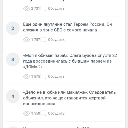
2 731
Обсудить
Еще один якутянин стал Героем России. Он
2
служил в зоне СВО с самого начала
1 757
Обсудить
«Моя любимая пара!»: Ольга Бузова спустя 22
3
года воссоединилась с бывшим парнем из
«ДОМа-2»
1 575
Обсудить
«Дело не в юбке или макияже». Следователь
4
объяснил, кто чаще становится жертвой
изнасилования
1 550
Обсудить