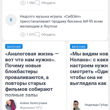
1 550
Обсудить
Недолго музыка играла. «СибОйл»
5
приостаналивает продажу бензина АИ-95 всем
желающим в Якутске
1 073
Обсудить
МНЕНИЕ
МНЕНИЕ
«Аналоговая жизнь —
«Мы видим нов
вот что нам нужно».
Нолана»: с каки
Почему новые
настроем нужн
блокбастеры
смотреть «Одис
проваливаются, а
чтобы она не
повторы старых
выглядела как 
фильмов собирают
полные залы
Алёна Золотухина
Надежда Губарь
Журналист НГС