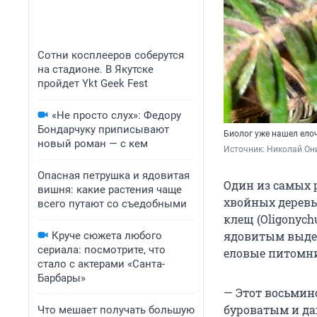
Сотни косплееров соберутся
на стадионе. В Якутске
пройдет Ykt Geek Fest
«Не просто слух»: Федору
Бондарчуку приписывают
Биолог уже нашел ело
новый роман — с кем
Источник: 
Николай Они
Опасная петрушка и ядовитая
Один из самых 
вишня: какие растения чаще
хвойных деревь
всего путают со съедобными
клещ (Oligonych
ядовитым выдел
Круче сюжета любого
сериала: посмотрите, что
еловые питомни
стало с актерами «Санта-
Барбары»
— Этот восьмино
буроватым и да
Что мешает получать большую