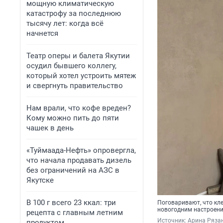
мощную климатическую
катастрофу за последнюю
тысячу лет: когда всё
начнется
Театр оперы и балета Якутии
осудил бывшего коллегу,
который хотел устроить мятеж
и свергнуть правительство
Нам врали, что кофе вреден?
Кому можно пить до пяти
чашек в день
«Туймаада-Нефть» опровергла,
что начала продавать дизель
без ограничений на АЗС в
Якутске
В 100 г всего 23 ккал: три
Поговаривают, что кл
новогодним настроен
рецепта с главным летним
Источник: 
Арина Рязан
продуктом