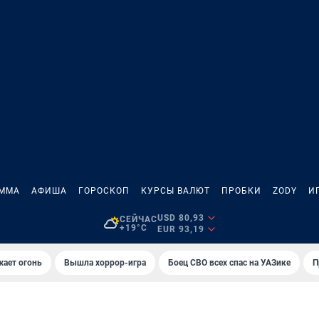
АММА
АФИША
ГОРОСКОП
КУРСЫ ВАЛЮТ
ПРОБКИ
ZODY
И
USD 80,93
СЕЙЧАС
+19°C
EUR 93,19
жает огонь
Вышла хоррор-игра
Боец СВО всех спас на УАЗике
П