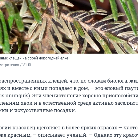
чных клещей на своей новогодней елке
стратенко / V1.RU
распространенных клещей, что, по словам биолога, жи
ях и вместе с ними попадает в дом, — это еловый пау
us ununguis). Эти членистоногие хорошо приспособили
ениям хвои и в естественной среде активно заселяют
ки и искусственные посадки.
гий красавец щеголяет в более ярких окрасах — част
же красным, — описывает ученый. — Однако эту крас