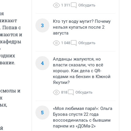
1 311
Обсудить
ля
оникают
Кто тут воду мутит? Почему
3
 Попав с
нельзя купаться после 2
августа
ожаются и
т кафедры
1 048
Обсудить
о
годних
Алданцы жалуются, но
вание.
4
власти сказали, что всё
хорошо. Как дела с QR-
кодами на бензин в Южной
Якутии?
 смолы и
818
Обсудить
х
ых,
«Моя любимая пара!»: Ольга
5
Бузова спустя 22 года
воссоединилась с бывшим
парнем из «ДОМа-2»
ый