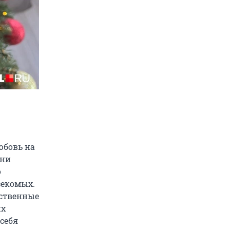
юбовь на
они
о
секомых.
сственные
их
себя