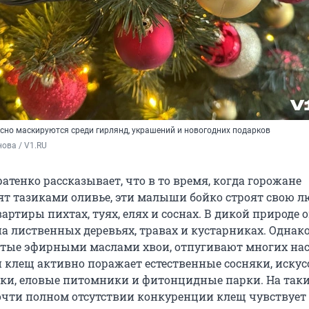
сно маскируются среди гирлянд, украшений и новогодних подарков
ова / V1.RU
тенко рассказывает, что в то время, когда горожане
ят тазиками оливье, эти малыши бойко строят свою л
артиры пихтах, туях, елях и соснах. В дикой природе 
на лиственных деревьях, травах и кустарниках. Однак
атые эфирными маслами хвои, отпугивают многих на
 клещ активно поражает естественные сосняки, иску
ки, еловые питомники и фитонцидные парки. На так
очти полном отсутствии конкуренции клещ чувствует 