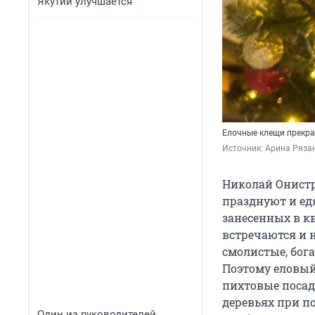
Якутии улучшается
Елочные клещи прекра
Источник: 
Арина Рязан
Николай Онистра
празднуют и ед
занесенных в кв
встречаются и 
смолистые, бог
Поэтому еловый
пихтовые посад
деревьях при п
Один из руководителей