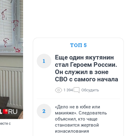
ТОП 5
Еще один якутянин
1
стал Героем России.
Он служил в зоне
СВО с самого начала
1 394
Обсудить
«Дело не в юбке или
2
макияже». Следователь
объяснил, кто чаще
есте с
становится жертвой
изнасилования