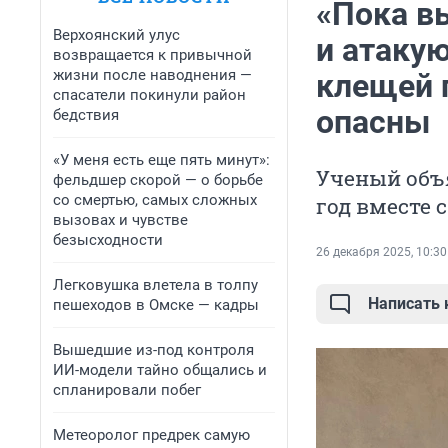
«Пока в
Верхоянский улус
и атакую
возвращается к привычной
жизни после наводнения —
клещей 
спасатели покинули район
опасны
бедствия
«У меня есть еще пять минут»:
Ученый объ
фельдшер скорой — о борьбе
со смертью, самых сложных
год вместе 
вызовах и чувстве
безысходности
26 декабря 2025, 10:30
Легковушка влетела в толпу
Написать
пешеходов в Омске — кадры
Вышедшие из-под контроля
ИИ-модели тайно общались и
спланировали побег
Метеоролог предрек самую