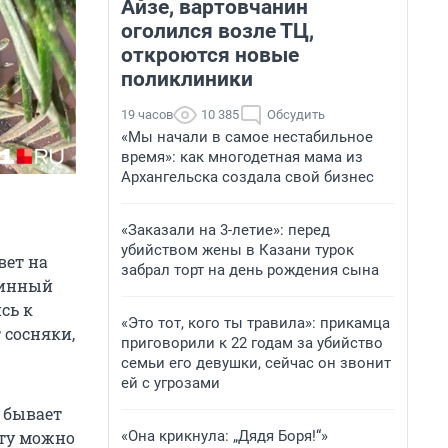
Айзе, вартовчанин
оголился возле ТЦ,
откроются новые
поликлиники
19 часов
10 385
Обсудить
«Мы начали в самое нестабильное
время»: как многодетная мама из
Архангельска создала свой бизнес
«Заказали на 3-летие»: перед
убийством жены в Казани турок
вет на
забрал торт на день рождения сына
тинный
сь к
«Это тот, кого ты травила»: прикамца
 сосняки,
приговорили к 22 годам за убийство
семьи его девушки, сейчас он звонит
ей с угрозами
о бывает
«Она крикнула: „Дядя Боря!“»
оту можно