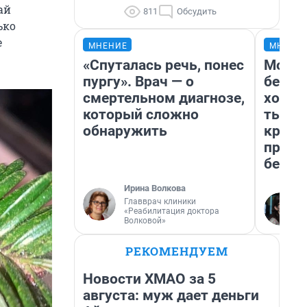
ай
811
Обсудить
ько
е
МНЕНИЕ
МНЕНИ
«Спуталась речь, понес
Мой б
пургу». Врач — о
береж
смертельном диагнозе,
хотел
который сложно
тысяч
обнаружить
креди
приех
безоп
Ирина Волкова
Главврач клиники
«Реабилитация доктора
Волковой»
РЕКОМЕНДУЕМ
Новости ХМАО за 5
августа: муж дает деньги