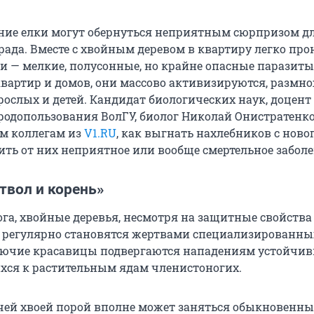
ие елки могут обернуться неприятным сюрпризом д
рада. Вместе с хвойным деревом в квартиру легко пр
и — мелкие, полусонные, но крайне опасные паразиты.
квартир и домов, они массово активизируются, размн
рослых и детей. Кандидат биологических наук, доцен
родопользования ВолГУ, биолог Николай Онистратенк
м коллегам из
V1.RU
, как выгнать нахлебников с ново
ить от них неприятное или вообще смертельное заболе
твол и корень»
ога, хвойные деревья, несмотря на защитные свойства
 регулярно становятся жертвами специализированны
лючие красавицы подвергаются нападениям устойчив
ся к растительным ядам членистоногих.
учей хвоей порой вполне может заняться обыкновенн