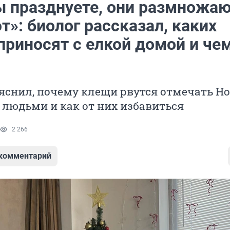
ы празднуете, они размножа
т»: биолог рассказал, каких
приносят с елкой домой и че
яснил, почему клещи рвутся отмечать Н
с людьми и как от них избавиться
2 266
 комментарий