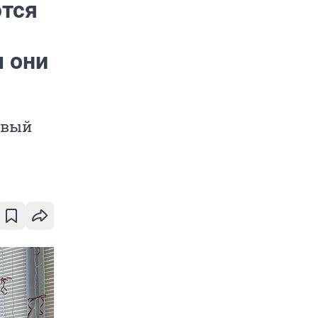
ются
м они
овый