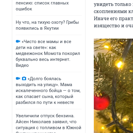
пенсию: список главных
увидеть только
ошибок
скоплениями кл
Иначе его практ
Ну что, на тихую охоту? Грибы
изящество и оч
появились в Якутии
«Чисто все мамы и все
дети на свете»: как
медвежонок Момота покорил
буквально весь интернет.
Видео
«Долго боялась
выходить на улицу». Мама
искалеченного бойца — о том,
как спасает сына, который
разбился по пути к невесте
Увеличили отпуск бензина.
Айсен Николаев заявил, что
ситуация с топливом в Южной