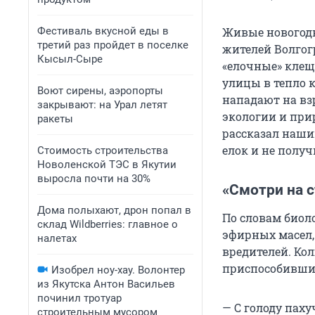
Фестиваль вкусной еды в
Живые новогодн
третий раз пройдет в поселке
жителей Волгог
Кысыл-Сыре
«елочные» клещ
улицы в тепло 
Воют сирены, аэропорты
нападают на вз
закрывают: на Урал летят
экологии и при
ракеты
рассказал наши
елок и не получ
Стоимость строительства
Новоленской ТЭС в Якутии
выросла почти на 30%
«Смотри на с
Дома полыхают, дрон попал в
По словам биол
склад Wildberries: главное о
эфирных масел,
налетах
вредителей. Ко
приспособивших
Изобрел ноу-хау. Волонтер
из Якутска Антон Васильев
починил тротуар
— С голоду пах
строительным мусором