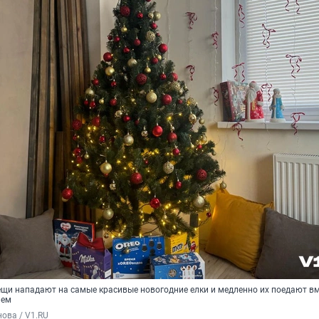
ещи нападают на самые красивые новогодние елки и медленно их поедают вм
ием
ова / V1.RU