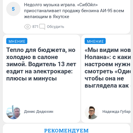
Недолго музыка играла. «СибОйл»
5
приостаналивает продажу бензина АИ-95 всем
желающим в Якутске
871
Обсудить
МНЕНИЕ
МНЕНИЕ
Тепло для бюджета, но
«Мы видим нов
холодно в салоне
Нолана»: с каки
зимой. Водитель 13 лет
настроем нужн
ездит на электрокаре:
смотреть «Одис
плюсы и минусы
чтобы она не
выглядела как 
Денис Дедюхин
Надежда Губарь
РЕКОМЕНДУЕМ