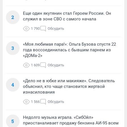
Еще один якутянин стал Героем России. Он
2
служил в зоне СВО с самого начала
1 790
Обсудить
«Моя любимая пара!»: Ольга Бузова спустя 22
3
года воссоединилась с бывшим парнем из
«ДОМа-2»
1 609
Обсудить
«Дело не в юбке или макияже». Следователь
4
объяснил, кто чаще становится жертвой
изнасилования
1 566
Обсудить
Недолго музыка играла. «СибОйл»
5
приостаналивает продажу бензина АИ-95 всем