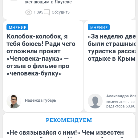
желающим в Якутске
1 095
Обсудить
МНЕНИЕ
МНЕНИЕ
Колобок-колобок, я
«За неделю две
тебя боюсь! Ради чего
были страшные
отложили прокат
туристка расска
«Человека-паука» —
отдыхе в Крым
отзыв о фильме про
«человека-булку»
Александра Исм
Надежда Губарь
заместитель глав
редактора 63.RU
РЕКОМЕНДУЕМ
«Не связывайся с ним!» Чем известен