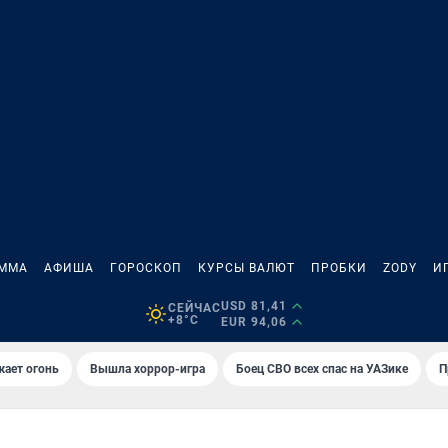
АММА
АФИША
ГОРОСКОП
КУРСЫ ВАЛЮТ
ПРОБКИ
ZODY
И
USD 81,41
СЕЙЧАС
+8°C
EUR 94,06
жает огонь
Вышла хоррор-игра
Боец СВО всех спас на УАЗике
П