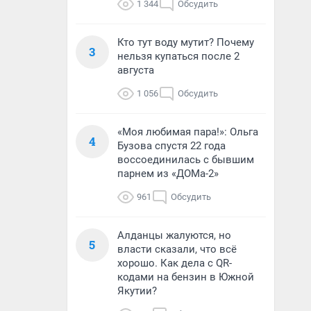
1 344
Обсудить
Кто тут воду мутит? Почему
3
нельзя купаться после 2
августа
1 056
Обсудить
«Моя любимая пара!»: Ольга
4
Бузова спустя 22 года
воссоединилась с бывшим
парнем из «ДОМа-2»
961
Обсудить
Алданцы жалуются, но
5
власти сказали, что всё
хорошо. Как дела с QR-
кодами на бензин в Южной
Якутии?