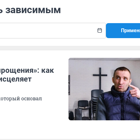
щь зависимым
Примен
прощения»: как
исцеляет
который основал