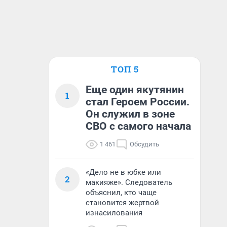
ТОП 5
Еще один якутянин
1
стал Героем России.
Он служил в зоне
СВО с самого начала
1 461
Обсудить
«Дело не в юбке или
2
макияже». Следователь
объяснил, кто чаще
становится жертвой
изнасилования