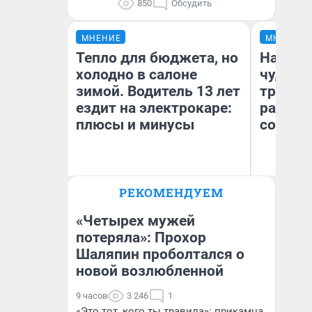
850
Обсудить
МНЕНИЕ
МНЕНИЕ
Тепло для бюджета, но
Наслед
холодно в салоне
чудом 
зимой. Водитель 13 лет
трансп
ездит на электрокаре:
разнес
плюсы и минусы
советс
Ол
РЕКОМЕНДУЕМ
Бл
Денис Дедюхин
вл
би
«Четырех мужей
потеряла»: Прохор
Шаляпин проболтался о
новой возлюбленной
9 часов
3 246
1
«Это тот, кого ты травила»: прикамца