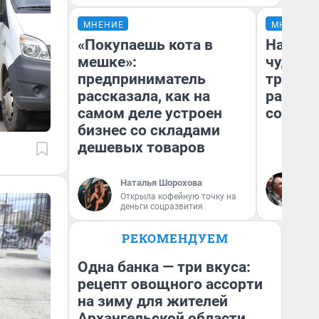
МНЕНИЕ
МНЕНИЕ
«Покупаешь кота в
Наслед
мешке»:
чудом 
предприниматель
трансп
рассказала, как на
разнес
самом деле устроен
советс
бизнес со складами
дешевых товаров
Ол
Наталья Шорохова
Бл
Открыла кофейную точку на
вл
деньги соцразвития
би
РЕКОМЕНДУЕМ
Одна банка — три вкуса:
рецепт овощного ассорти
на зиму для жителей
Архангельской области