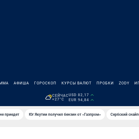
АММА
АФИША
ГОРОСКОП
КУРСЫ ВАЛЮТ
ПРОБКИ
ZODY
И
USD 82,17
СЕЙЧАС
+27°C
EUR 94,84
не приедет
Юг Якутии получил бензин от «Газпром»
Сербский снайп