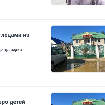
глецами из
де проверки
еро детей