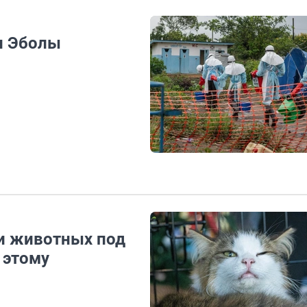
и Эболы
и животных под
 этому