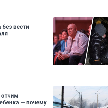
 без вести
аля
: отчим
ребенка — почему