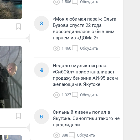
1 506
Обсудить
«Моя любимая пара!»: Ольга
3
Бузова спустя 22 года
воссоединилась с бывшим
парнем из «ДОМа-2»
1 460
Обсудить
Недолго музыка играла.
4
«СибОйл» приостаналивает
продажу бензина АИ-95 всем
желающим в Якутске
1 027
Обсудить
Сильный ливень полил в
5
Якутске. Синоптики такого не
предвидели
888
Обсудить