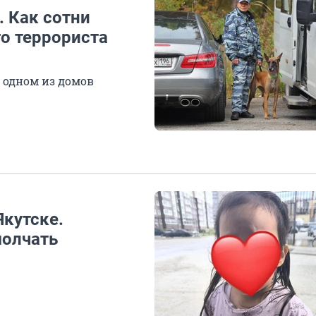
. Как сотни
о террориста
 одном из домов
Якутске.
молчать