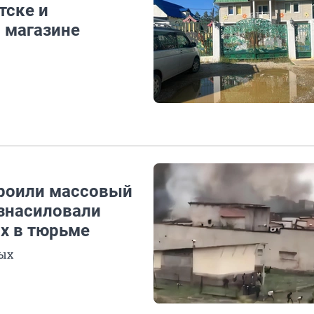
тске и
 магазине
роили массовый
изнасиловали
х в тюрьме
ных