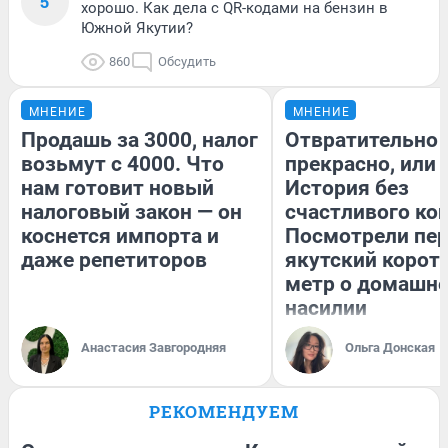
5
хорошо. Как дела с QR-кодами на бензин в
Южной Якутии?
860
Обсудить
МНЕНИЕ
МНЕНИЕ
Продашь за 3000, налог
Отвратительно
возьмут с 4000. Что
прекрасно, или
нам готовит новый
История без
налоговый закон — он
счастливого кон
коснется импорта и
Посмотрели пе
даже репетиторов
якутский корот
метр о домашн
насилии
Анастасия Завгородняя
Ольга Донская
РЕКОМЕНДУЕМ