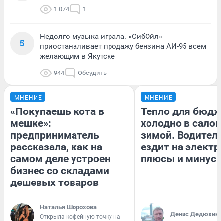
1 074
1
Недолго музыка играла. «СибОйл»
5
приостаналивает продажу бензина АИ-95 всем
желающим в Якутске
944
Обсудить
МНЕНИЕ
МНЕНИЕ
«Покупаешь кота в
Тепло для бюдж
мешке»:
холодно в сало
предприниматель
зимой. Водитель
рассказала, как на
ездит на электр
самом деле устроен
плюсы и минус
бизнес со складами
дешевых товаров
Наталья Шорохова
Денис Дедюхин
Открыла кофейную точку на