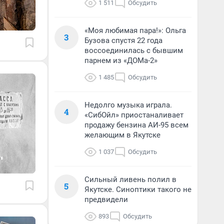
1 511
Обсудить
«Моя любимая пара!»: Ольга
3
Бузова спустя 22 года
воссоединилась с бывшим
парнем из «ДОМа-2»
1 485
Обсудить
Недолго музыка играла.
4
«СибОйл» приостаналивает
продажу бензина АИ-95 всем
желающим в Якутске
1 037
Обсудить
Сильный ливень полил в
5
Якутске. Синоптики такого не
предвидели
893
Обсудить