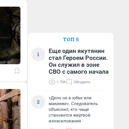
ТОП 5
Еще один якутянин
1
стал Героем России.
Он служил в зоне
СВО с самого начала
1 706
Обсудить
«Дело не в юбке или
2
макияже». Следователь
объяснил, кто чаще
становится жертвой
изнасилования