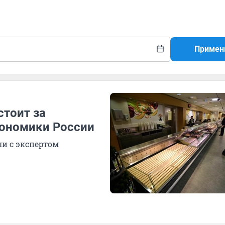
Примен
стоит за
кономики России
ли с экспертом