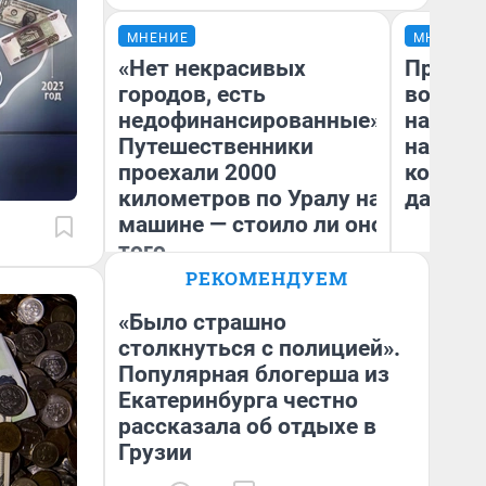
МНЕНИЕ
МНЕНИЕ
«Нет некрасивых
Продаш
городов, есть
возьмут
недофинансированные».
нам го
Путешественники
налого
проехали 2000
коснет
километров по Уралу на
даже р
машине — стоило ли оно
того
РЕКОМЕНДУЕМ
Екатерина Литкевич
Ан
«Было страшно
столкнуться с полицией».
Популярная блогерша из
Екатеринбурга честно
рассказала об отдыхе в
Грузии