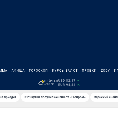
АММА
АФИША
ГОРОСКОП
КУРСЫ ВАЛЮТ
ПРОБКИ
ZODY
И
USD 82,17
СЕЙЧАС
+20°C
EUR 94,84
не приедет
Юг Якутии получил бензин от «Газпром»
Сербский снайп