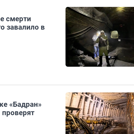
ле смерти
го завалило в
ке «Бадран»
и проверят