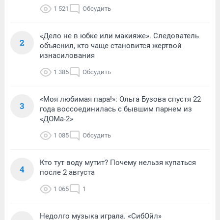
1 521
Обсудить
«Дело не в юбке или макияже». Следователь
2
объяснил, кто чаще становится жертвой
изнасилования
1 385
Обсудить
«Моя любимая пара!»: Ольга Бузова спустя 22
3
года воссоединилась с бывшим парнем из
«ДОМа-2»
1 085
Обсудить
Кто тут воду мутит? Почему нельзя купаться
4
после 2 августа
1 065
1
Недолго музыка играла. «СибОйл»