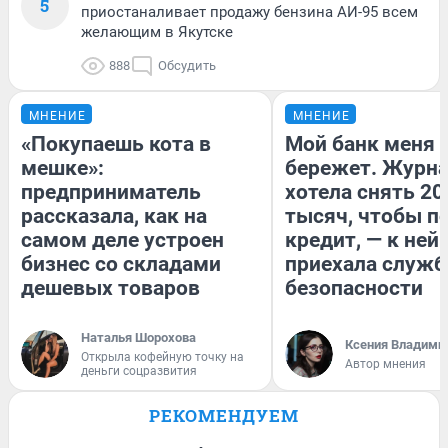
5
приостаналивает продажу бензина АИ-95 всем
желающим в Якутске
888
Обсудить
МНЕНИЕ
МНЕНИЕ
«Покупаешь кота в
Мой банк меня
мешке»:
бережет. Журн
предприниматель
хотела снять 20
рассказала, как на
тысяч, чтобы п
самом деле устроен
кредит, — к ней
бизнес со складами
приехала служб
дешевых товаров
безопасности
Наталья Шорохова
Ксения Владими
Открыла кофейную точку на
Автор мнения
деньги соцразвития
РЕКОМЕНДУЕМ