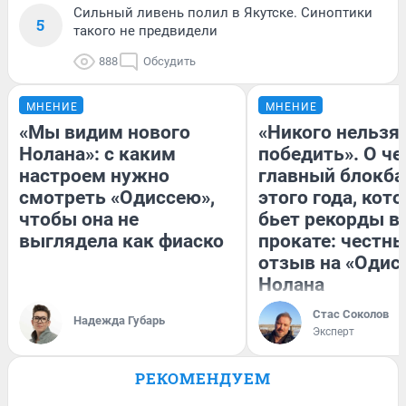
Сильный ливень полил в Якутске. Синоптики
5
такого не предвидели
888
Обсудить
МНЕНИЕ
МНЕНИЕ
«Мы видим нового
«Никого нельзя
Нолана»: с каким
победить». О ч
настроем нужно
главный блокба
смотреть «Одиссею»,
этого года, кот
чтобы она не
бьет рекорды в
выглядела как фиаско
прокате: честн
отзыв на «Одис
Нолана
Стас Соколов
Надежда Губарь
Эксперт
РЕКОМЕНДУЕМ