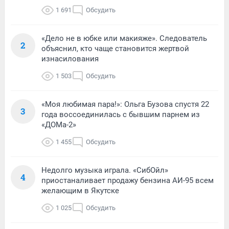
1 691
Обсудить
«Дело не в юбке или макияже». Следователь
2
объяснил, кто чаще становится жертвой
изнасилования
1 503
Обсудить
«Моя любимая пара!»: Ольга Бузова спустя 22
3
года воссоединилась с бывшим парнем из
«ДОМа-2»
1 455
Обсудить
Недолго музыка играла. «СибОйл»
4
приостаналивает продажу бензина АИ-95 всем
желающим в Якутске
1 025
Обсудить