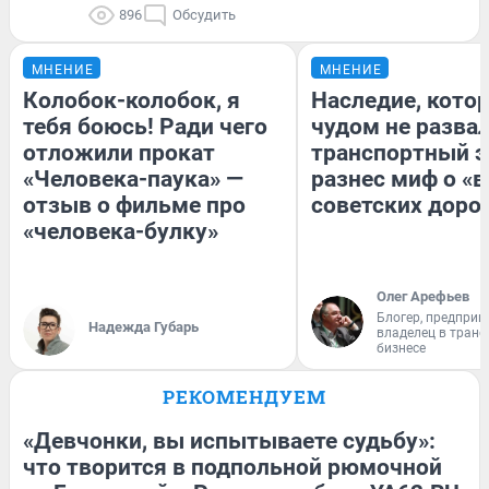
896
Обсудить
МНЕНИЕ
МНЕНИЕ
Колобок-колобок, я
Наследие, кото
тебя боюсь! Ради чего
чудом не разва
отложили прокат
транспортный э
«Человека-паука» —
разнес миф о «
отзыв о фильме про
советских доро
«человека-булку»
Олег Арефьев
Блогер, предприн
Надежда Губарь
владелец в тран
бизнесе
РЕКОМЕНДУЕМ
«Девчонки, вы испытываете судьбу»:
что творится в подпольной рюмочной