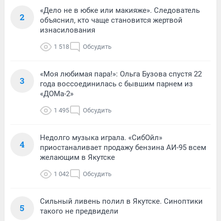
«Дело не в юбке или макияже». Следователь
2
объяснил, кто чаще становится жертвой
изнасилования
1 518
Обсудить
«Моя любимая пара!»: Ольга Бузова спустя 22
3
года воссоединилась с бывшим парнем из
«ДОМа-2»
1 495
Обсудить
Недолго музыка играла. «СибОйл»
4
приостаналивает продажу бензина АИ-95 всем
желающим в Якутске
1 042
Обсудить
Сильный ливень полил в Якутске. Синоптики
5
такого не предвидели