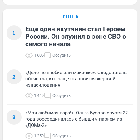
ТОП 5
Еще один якутянин стал Героем
1
России. Он служил в зоне СВО с
самого начала
1 606
Обсудить
«Дело не в юбке или макияже». Следователь
2
объяснил, кто чаще становится жертвой
изнасилования
1 449
Обсудить
«Моя любимая пара!»: Ольга Бузова спустя 22
3
года воссоединилась с бывшим парнем из
«ДОМа-2»
1 259
Обсудить