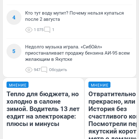
Кто тут воду мутит? Почему нельзя купаться
4
после 2 августа
1 075
1
Недолго музыка играла. «СибОйл»
5
приостаналивает продажу бензина АИ-95 всем
желающим в Якутске
947
Обсудить
МНЕНИЕ
МНЕНИЕ
Тепло для бюджета, но
Отвратительно
холодно в салоне
прекрасно, или
зимой. Водитель 13 лет
История без
ездит на электрокаре:
счастливого кон
плюсы и минусы
Посмотрели пе
якутский корот
метр о домашн