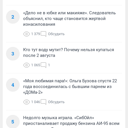
«Дело не в юбке или макияже». Следователь
2
объяснил, кто чаще становится жертвой
изнасилования
1 379
Обсудить
Кто тут воду мутит? Почему нельзя купаться
3
после 2 августа
1 065
1
«Моя любимая пара!»: Ольга Бузова спустя 22
4
года воссоединилась с бывшим парнем из
«ДОМа-2»
1 046
Обсудить
Недолго музыка играла. «СибОйл»
5
приостаналивает продажу бензина АИ-95 всем