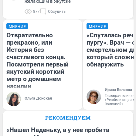
желающим в Якутске
877
Обсудить
МНЕНИЕ
МНЕНИЕ
Отвратительно
«Спуталась речь
прекрасно, или
пургу». Врач — о
История без
смертельном ди
счастливого конца.
который сложн
Посмотрели первый
обнаружить
якутский короткий
метр о домашнем
насилии
Ирина Волкова
Главврач клиник
Ольга Донская
«Реабилитация д
Волковой»
РЕКОМЕНДУЕМ
«Нашел Наденьку, а у нее пробита